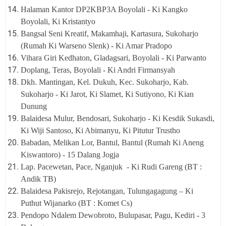
Halaman Kantor DP2KBP3A Boyolali - Ki Kangko
Boyolali, Ki Kristantyo
Bangsal Seni Kreatif, Makamhaji, Kartasura, Sukoharjo
(Rumah Ki Warseno Slenk) - Ki Amar Pradopo
Vihara Giri Kedhaton, Gladagsari, Boyolali - Ki Parwanto
Doplang, Teras, Boyolali - Ki Andri Firmansyah
Dkh. Mantingan, Kel. Dukuh, Kec. Sukoharjo, Kab.
Sukoharjo - Ki Jarot, Ki Slamet, Ki Sutiyono, Ki Kian
Dunung
Balaidesa Mulur, Bendosari, Sukoharjo - Ki Kesdik Sukasdi,
Ki Wiji Santoso, Ki Abimanyu, Ki Pitutur Trustho
Babadan, Melikan Lor, Bantul, Bantul (Rumah Ki Aneng
Kiswantoro) - 15 Dalang Jogja
Lap. Pacewetan, Pace, Nganjuk - Ki Rudi Gareng (BT :
Andik TB)
Balaidesa Pakisrejo, Rejotangan, Tulungagagung – Ki
Puthut Wijanarko (BT : Komet Cs)
Pendopo Ndalem Dewobroto, Bulupasar, Pagu, Kediri - 3