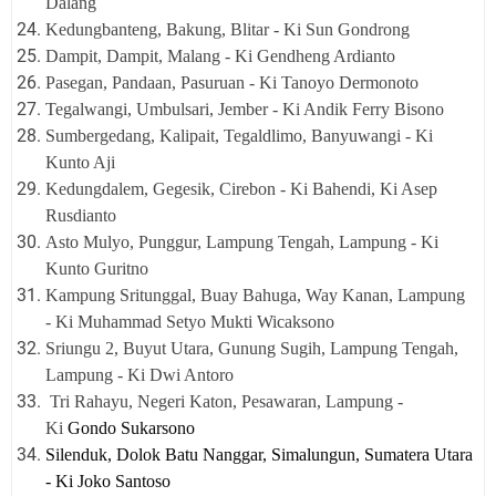
Dalang
Kedungbanteng, Bakung, Blitar - Ki Sun Gondrong
Dampit, Dampit, Malang - Ki Gendheng Ardianto
Pasegan, Pandaan, Pasuruan - Ki Tanoyo Dermonoto
Tegalwangi, Umbulsari, Jember - Ki Andik Ferry Bisono
Sumbergedang, Kalipait, Tegaldlimo, Banyuwangi - Ki
Kunto Aji
Kedungdalem, Gegesik, Cirebon - Ki Bahendi, Ki Asep
Rusdianto
Asto Mulyo, Punggur, Lampung Tengah, Lampung - Ki
Kunto Guritno
Kampung Sritunggal, Buay Bahuga, Way Kanan, Lampung
- Ki Muhammad Setyo Mukti Wicaksono
Sriungu 2, Buyut Utara, Gunung Sugih, Lampung Tengah,
Lampung - Ki Dwi
Antoro
Tri Rahayu, Negeri Katon, Pesawaran,
Lampung -
Ki
Gondo Sukarsono
Silenduk, Dolok Batu Nanggar, Simalungun,
Sumatera Utara
- Ki Joko Santoso