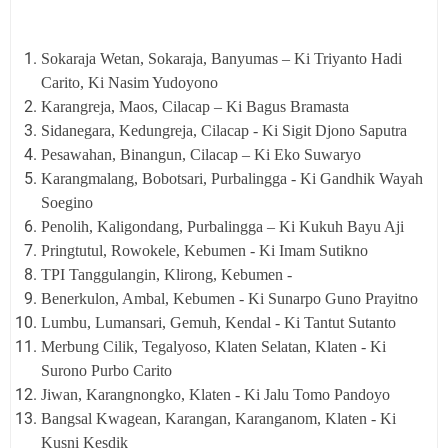
Sokaraja Wetan, Sokaraja, Banyumas –
Ki Triyanto Hadi
Carito, Ki Nasim Yudoyono
Karangreja, Maos, Cilacap – Ki Bagus Bramasta
Sidanegara, Kedungreja, Cilacap - Ki Sigit Djono Saputra
Pesawahan, Binangun, Cilacap – Ki Eko Suwaryo
Karangmalang, Bobotsari, Purbalingga - Ki Gandhik Wayah
Soegino
Penolih, Kaligondang, Purbalingga – Ki Kukuh Bayu Aji
Pringtutul, Rowokele, Kebumen - Ki Imam Sutikno
TPI Tanggulangin, Klirong, Kebumen -
Benerkulon, Ambal, Kebumen - Ki Sunarpo Guno Prayitno
Lumbu, Lumansari, Gemuh, Kendal - Ki Tantut Sutanto
Merbung Cilik, Tegalyoso, Klaten Selatan, Klaten - Ki
Surono Purbo Carito
Jiwan, Karangnongko, Klaten - Ki Jalu Tomo Pandoyo
Bangsal Kwagean, Karangan, Karanganom, Klaten - Ki
Kusni Kesdik