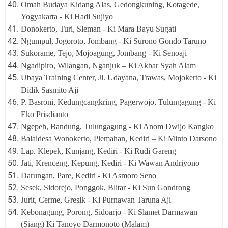
Omah Budaya Kidang Alas, Gedongkuning, Kotagede,
Yogyakarta - Ki Hadi Sujiyo
Donokerto, Turi, Sleman - Ki Mara Bayu Sugati
Ngumpul, Jogoroto, Jombang - Ki Surono Gondo Taruno
Sukorame, Tejo, Mojoagung, Jombang - Ki Senoaji
Ngadipiro, Wilangan, Nganjuk – Ki Akbar Syah Alam
Ubaya Training Center, Jl. Udayana, Trawas, Mojokerto - Ki
Didik Sasmito Aji
P. Basroni, Kedungcangkring, Pagerwojo, Tulungagung - Ki
Eko Prisdianto
Ngepeh, Bandung, Tulungagung - Ki Anom Dwijo Kangko
Balaidesa Wonokerto, Plemahan, Kediri – Ki Minto Darsono
Lap. Klepek, Kunjang, Kediri - Ki Rudi Gareng
Jati, Krenceng, Kepung, Kediri - Ki Wawan Andriyono
Darungan, Pare, Kediri - Ki Asmoro Seno
Sesek, Sidorejo, Ponggok, Blitar - Ki Sun Gondrong
Jurit, Cerme, Gresik - Ki Purnawan Taruna Aji
Kebonagung, Porong, Sidoarjo - Ki Slamet Darmawan
(Siang) Ki Tanoyo Darmonoto (Malam)