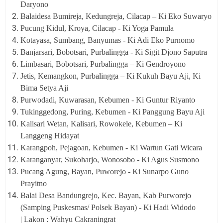
Daryono
Balaidesa Bumireja, Kedungreja, Cilacap – Ki Eko Suwaryo
Pucung Kidul, Kroya, Cilacap - Ki Yoga Pamula
Kotayasa, Sumbang, Banyumas - Ki Adi Eko Purnomo
Banjarsari, Bobotsari, Purbalingga - Ki Sigit Djono Saputra
Limbasari, Bobotsari, Purbalingga – Ki Gendroyono
Jetis, Kemangkon, Purbalingga – Ki Kukuh Bayu Aji, Ki
Bima Setya Aji
Purwodadi, Kuwarasan, Kebumen - Ki Guntur Riyanto
Tukinggedong, Puring, Kebumen - Ki Panggung Bayu Aji
Kalisari Wetan, Kalisari, Rowokele, Kebumen – Ki
Langgeng Hidayat
Karangpoh, Pejagoan, Kebumen - Ki Wartun Gati Wicara
Karanganyar, Sukoharjo, Wonosobo - Ki Agus Susmono
Pucang Agung, Bayan, Puworejo - Ki Sunarpo Guno
Prayitno
Balai Desa Bandungrejo, Kec. Bayan, Kab Purworejo
(Samping Puskesmas/ Polsek Bayan) - Ki Hadi Widodo
| Lakon : Wahyu Cakraningrat