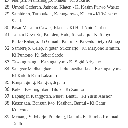
Nangsri, Manisrenggo, Klaten - Ki Sukisno
Umbul Gedaren, Jatinom, Klaten - Ki Kasim Purwo Wasito
Sambirejo, Tumpukan, Karangdowo, Klaten - Ki Warseno
Slenk
Pasar Masaran Cawas, Klaten - Ki Hari Noto Carito
Taman Dewi Sri, Kunden, Bulu, Sukoharjo - Ki Sutiyo
Purbo Raharjo, Ki Gunadi, Ki Tulus, Ki Gatot Setyo Atmojo
Sambirejo, Celep, Nguter, Sukoharjo - Ki Maryono Brahim,
Ki Puntono, Ki Sabar Sabdo
Tawangmangu, Karanganyar - Ki Sigid Ariyanto
Sanggar Madhangkara, Jl. Indraprastha, Jaten Karanganyar -
Ki Kukuh Rido Laksono
Banjaragung, Bangsri, Jepara
Kalen, Kedungtuban, Blora - Ki Zamroni
Lapangan Kanggotan, Pleret, Bantul - Ki Yusuf Anshor
Kasongan, Bangunjiwo, Kasihan, Bantul - Ki Catur
Kuncoro
Menang, Sidoharjo, Pundong, Bantul - Ki Ramijo Rohmad
Taufiq