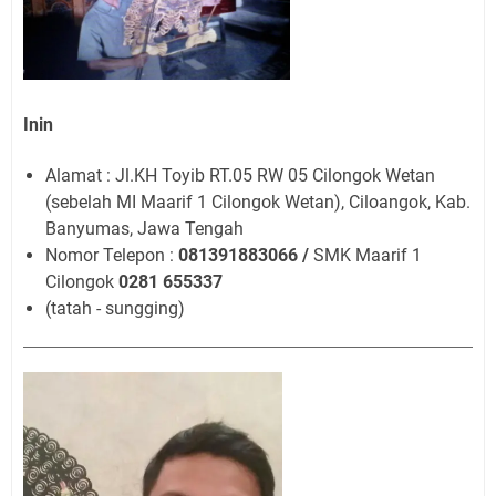
Inin
Alamat : Jl.KH Toyib RT.05 RW 05 Cilongok Wetan
(sebelah MI Maarif 1 Cilongok Wetan), Ciloangok, Kab.
Banyumas, Jawa Tengah
Nomor Telepon :
081391883066 /
SMK Maarif 1
Cilongok
0281 655337
(tatah - sungging)