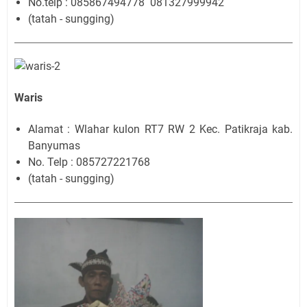
No.telp : 085867494778 081327999942
(tatah - sungging)
Waris
Alamat : Wlahar kulon RT7 RW 2 Kec. Patikraja kab.
Banyumas
No. Telp : 085727221768
(tatah - sungging)