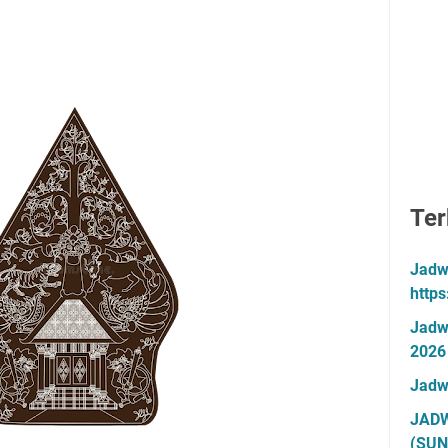
Ter
Jadw
http
Jadw
2026
Jadw
JADW
(SUN