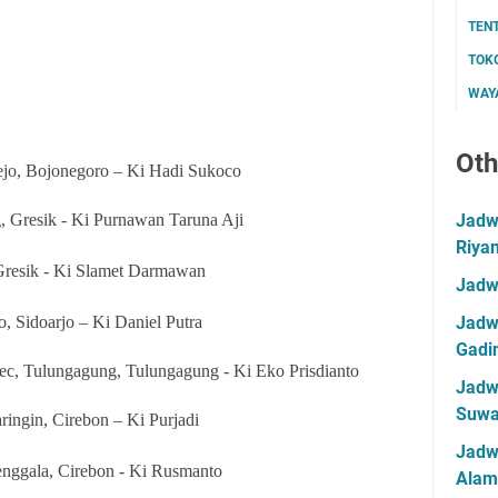
TEN
TOK
WAYA
Oth
jo, Bojonegoro – Ki Hadi Sukoco
 Gresik - Ki Purnawan Taruna Aji
Jadwa
Riya
 Gresik - Ki Slamet Darmawan
Jadw
 Sidoarjo – Ki Daniel Putra
Jadwa
Gadin
c, Tulungagung, Tulungagung - Ki Eko Prisdianto
Jadwa
Suwa
ringin, Cirebon – Ki Purjadi
Jadw
enggala, Cirebon - Ki Rusmanto
Alam