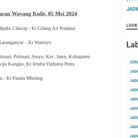
JADW
aran Wayang Kulit,
05 Mei 2024
LOCK
ipala, Cilacap - Ki Gilang Ari Pradana
Karanganyar – Ki Wartoyo
Lab
losari, Pulosari, Sroyo, Kec. Jaten, Kabupaten
CER
jo Kangko, Ki Jendra Yudistira Putra
JAD
an - Ki Pandu Mbeling
JAD
JAD
JAD
JAD
JAD
JAD
JAD