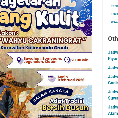
TEN
TOK
WAYA
Oth
Jadwa
Riya
Jadw
Jadwa
Gadin
Jadwa
Suwa
Jadw
Alam