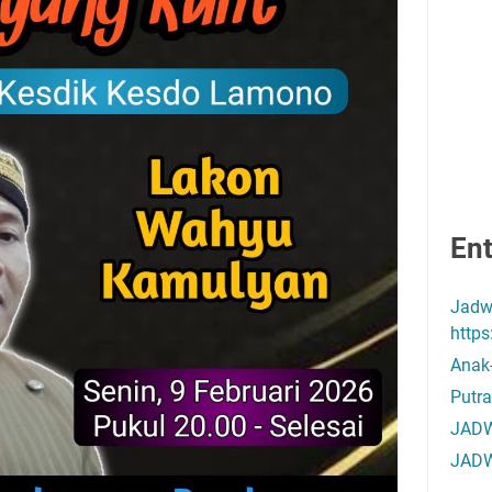
Ent
Jadw
http
Anak
Putra
JADW
JADW