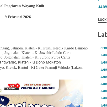
al Pagelaran Wayang Kulit
JADW
9
Februari 2026
LOCK
Lab
ngan), Jatinom, Klaten - Ki Kusni Kesdik Kasdo Lamono
CER
 Jogonalan, Klaten - Ki Juwahir Lebdo Carito
JAD
, Jogonalan, Klaten - Ki Surono Purba Carita
antiwarno, Klaten - Ki Dono Mokaton
JAD
yo, Kretek, Bantul - Ki Geter Pramuji Widodo (Lakon:
JAD
JAD
JAD
JAD
JAD
JAD