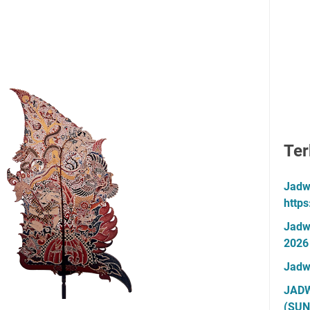
Ter
Jadw
http
Jadw
2026
Jadw
JADW
(SUN