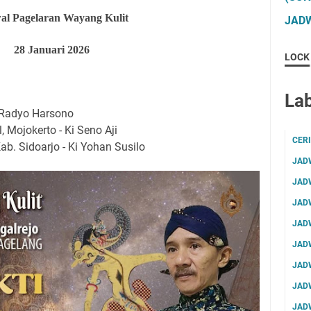
al Pagelaran Wayang Kulit
JADW
28
Januari 2026
LOCK
Lab
i Radyo Harsono
 Mojokerto - Ki Seno Aji
CER
b. Sidoarjo - Ki Yohan Susilo
JAD
JAD
JAD
JAD
JAD
JAD
JAD
JAD