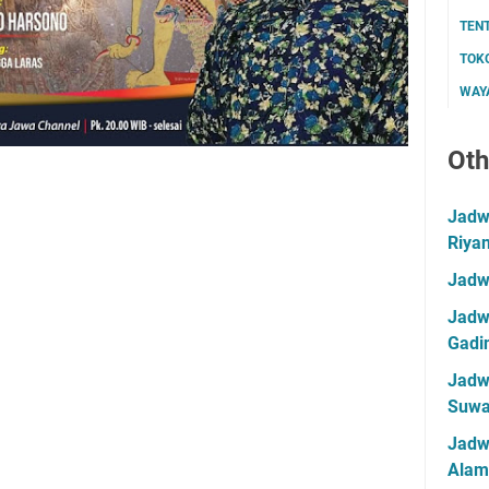
TEN
TOK
WAYA
Oth
Jadwa
Riya
Jadw
Jadwa
Gadin
Jadwa
Suwa
Jadw
Alam