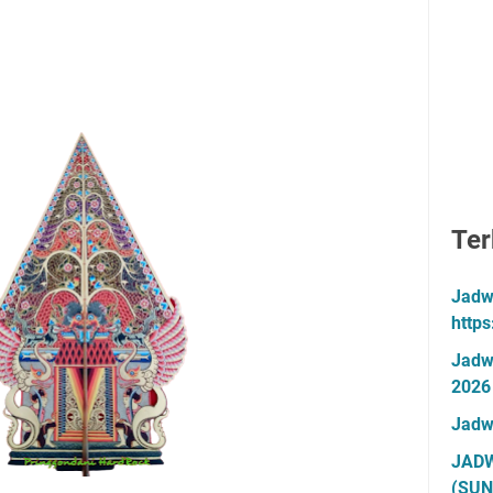
Ter
Jadw
http
Jadw
2026
Jadw
JADW
(SUN