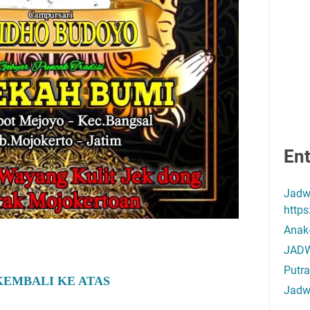
Ent
Jadw
http
Anak
JADW
Putra
KEMBALI KE ATAS
Jadw