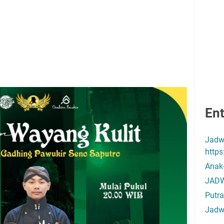
Ent
Jadw
http
Anak
JADW
Putra
Jadw