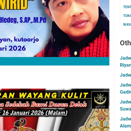
TEN
TOK
WAYA
Oth
Jadwa
Riya
Jadw
Jadwa
Gadin
Jadwa
Suwa
Jadw
Alam