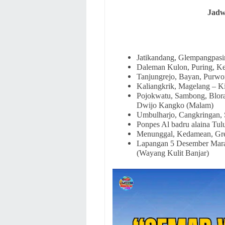
Jadw
Jatikandang, Glempangpasir
Daleman Kulon, Puring, K
Tanjungrejo, Bayan, Purwo
Kaliangkrik, Magelang – K
Pojokwatu, Sambong, Blora
Dwijo Kangko (Malam)
Umbulharjo, Cangkringan, 
Ponpes Al badru alaina Tu
Menunggal, Kedamean, Gre
Lapangan 5 Desember Marab
(Wayang Kulit Banjar)