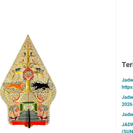
Ter
Jadw
http
Jadw
2026
Jadw
JADW
(SUN