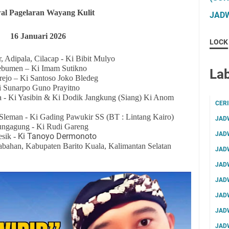
al Pagelaran Wayang Kulit
JADW
16
Januari 2026
LOCK
, Adipala, Cilacap - Ki Bibit Mulyo
ebumen – Ki Imam Sutikno
Lab
rejo – Ki Santoso Joko Bledeg
i Sunarpo Guno Prayitno
 - Ki Yasibin & Ki Dodik Jangkung (Siang) Ki Anom
CER
Sleman - Ki Gading Pawukir SS (BT : Lintang Kairo)
JAD
lungagung - Ki Rudi Gareng
JAD
Ki Tanoyo Dermonoto
sik -
ahan, Kabupaten Barito Kuala, Kalimantan Selatan
JAD
JAD
JAD
JAD
JAD
JAD