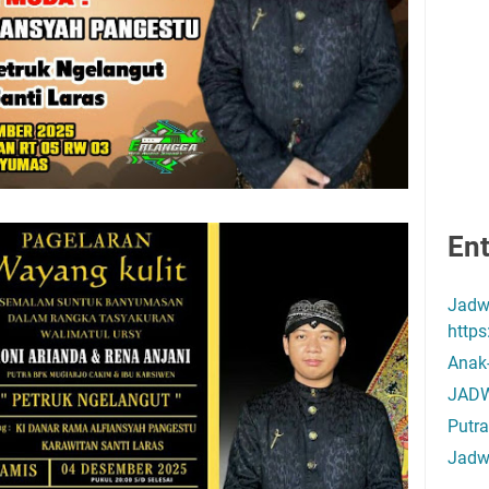
Ent
Jadw
http
Anak
JADW
Putra
Jadw