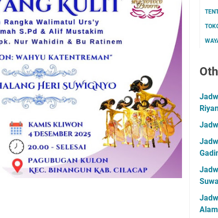
TEN
TOK
WAYA
Oth
Jadwa
Riya
Jadw
Jadwa
Gadin
Jadwa
Suwa
Jadw
Alam