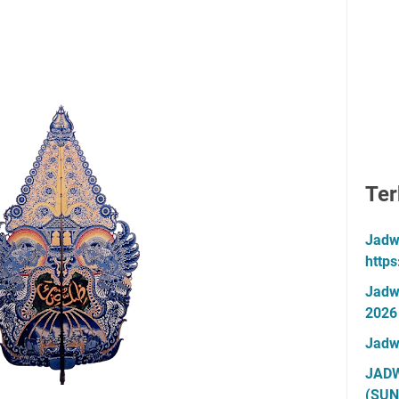
Ter
Jadw
http
Jadw
2026
Jadw
JADW
(SUN