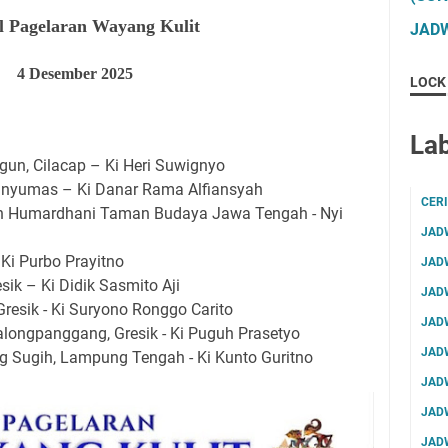
l Pagelaran Wayang Kulit
JADW
4
Desember 2025
LOCK
Lab
un, Cilacap – Ki Heri Suwignyo
nyumas – Ki Danar Rama Alfiansyah
CER
 Humardhani Taman Budaya Jawa Tengah - Nyi
JAD
 Ki Purbo Prayitno
JAD
sik – Ki Didik Sasmito Aji
JAD
resik - Ki Suryono Ronggo Carito
JAD
alongpanggang, Gresik - Ki Puguh Prasetyo
JAD
 Sugih, Lampung Tengah - Ki Kunto Guritno
JAD
JAD
JAD