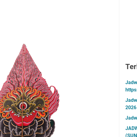
Ter
Jadw
http
Jadw
2026
Jadw
JADW
(SUN