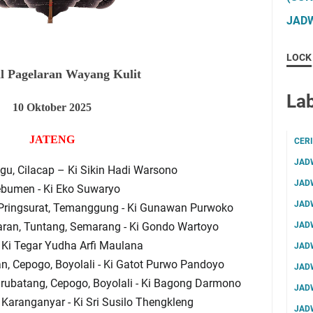
JADW
LOCK
l Pagelaran Wayang Kulit
Lab
10
Oktober 2025
JATENG
CER
JAD
u, Cilacap – Ki Sikin Hadi Warsono
JAD
ebumen - Ki Eko Suwaryo
JAD
ringsurat, Temanggung - Ki Gunawan Purwoko
ran, Tuntang, Semarang - Ki Gondo Wartoyo
JAD
– Ki Tegar Yudha Arfi Maulana
JAD
n, Cepogo, Boyolali - Ki Gatot Purwo Pandoyo
JAD
arubatang, Cepogo
, Boyolali -
Ki Bagong Darmono
JAD
Karanganyar - Ki Sri Susilo Thengkleng
JAD