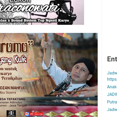
Ent
Jadw
http
Anak
JADW
Putra
Jadw