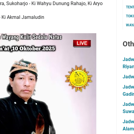
ra, Sukoharjo - Ki Wahyu Dunung Rahajo, Ki Aryo
TEN
TOK
 - Ki Akmal Jamaludin
WAYA
Oth
Jadwa
Riya
Jadw
Jadwa
Gadin
Jadwa
Suwa
Jadw
Alam