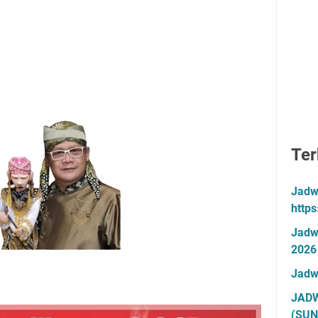
Ter
Jadw
http
Jadw
2026
Jadw
JADW
(SUN