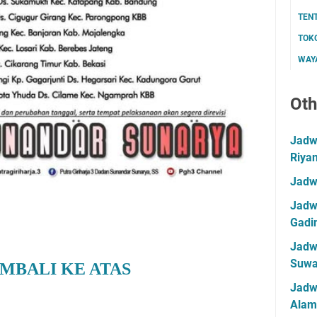
TEN
TOK
WAYA
Oth
Jadwa
Riya
Jadw
Jadwa
Gadin
Jadwa
Suwa
MBALI KE ATAS
Jadw
Alam