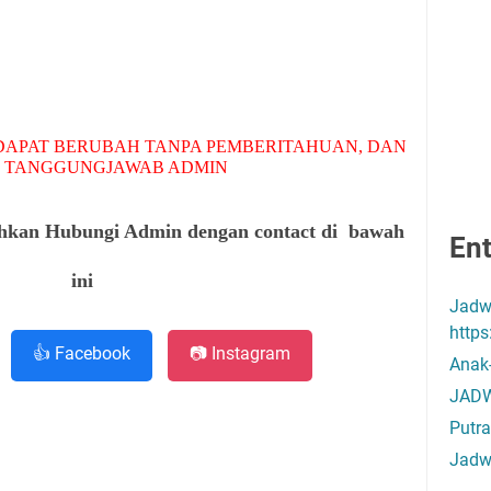
APAT BERUBAH TANPA PEMBERITAHUAN, DAN
 TANGGUNGJAWAB ADMIN
ahkan Hubungi Admin dengan contact di bawah
Ent
ini
Jadw
http
👍 Facebook
📷 Instagram
Anak
JADW
Putra
Jadw