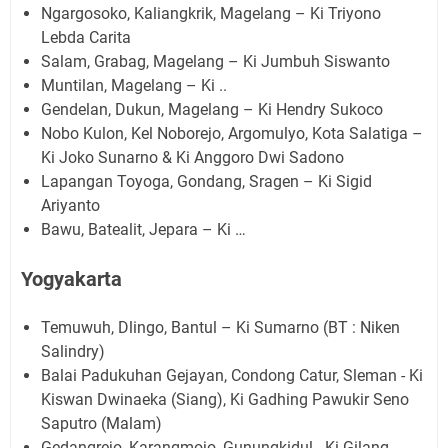
Ngargosoko, Kaliangkrik, Magelang – Ki Triyono
Lebda Carita
Salam, Grabag, Magelang – Ki Jumbuh Siswanto
Muntilan, Magelang – Ki ..
Gendelan, Dukun, Magelang – Ki Hendry Sukoco
Nobo Kulon, Kel Noborejo, Argomulyo, Kota Salatiga –
Ki Joko Sunarno & Ki Anggoro Dwi Sadono
Lapangan Toyoga, Gondang, Sragen – Ki Sigid
Ariyanto
Bawu, Batealit, Jepara – Ki …
Yogyakarta
Temuwuh, Dlingo, Bantul – Ki Sumarno (BT : Niken
Salindry)
Balai Padukuhan Gejayan, Condong Catur, Sleman - Ki
Kiswan Dwinaeka (Siang), Ki Gadhing Pawukir Seno
Saputro (Malam)
Gedangrejo, Karangmojo, Gunungkidul - Ki Gilang