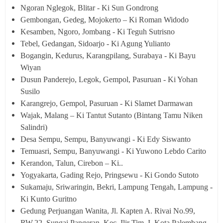
Ngoran Nglegok, Blitar - Ki Sun Gondrong
Gembongan, Gedeg, Mojokerto – Ki Roman Widodo
Kesamben, Ngoro, Jombang - Ki Teguh Sutrisno
Tebel, Gedangan, Sidoarjo - Ki Agung Yulianto
Bogangin, Kedurus, Karangpilang, Surabaya - Ki Bayu
Wiyan
Dusun Panderejo, Legok, Gempol, Pasuruan - Ki Yohan
Susilo
Karangrejo, Gempol, Pasuruan - Ki Slamet Darmawan
Wajak, Malang – Ki Tantut Sutanto (Bintang Tamu Niken
Salindri)
Desa Sempu, Sempu, Banyuwangi - Ki Edy Siswanto
Temuasri, Sempu, Banyuwangi - Ki Yuwono Lebdo Carito
Kerandon, Talun, Cirebon – Ki..
Yogyakarta, Gading Rejo, Pringsewu - Ki Gondo Sutoto
Sukamaju, Sriwaringin, Bekri, Lampung Tengah, Lampung -
Ki Kunto Guritno
Gedung Perjuangan Wanita, Jl. Kapten A. Rivai No.99,
RW.22, Sungai Pangeran, Kec. Ilir Tim. I, Kota Palembang,