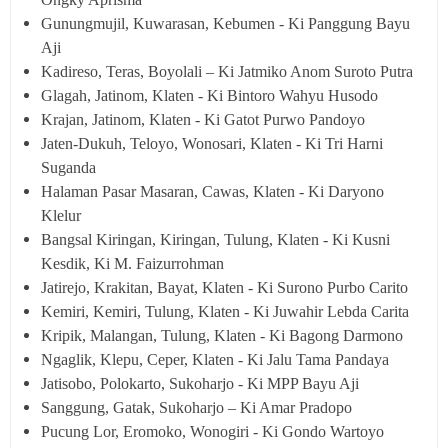
Gunungmujil, Kuwarasan, Kebumen - Ki Panggung Bayu
Aji
Kadireso, Teras, Boyolali – Ki Jatmiko Anom Suroto Putra
Glagah, Jatinom, Klaten - Ki Bintoro Wahyu Husodo
Krajan, Jatinom, Klaten - Ki Gatot Purwo Pandoyo
Jaten-Dukuh, Teloyo, Wonosari, Klaten - Ki Tri Harni
Suganda
Halaman Pasar Masaran, Cawas, Klaten - Ki Daryono
Klelur
Bangsal Kiringan, Kiringan, Tulung, Klaten - Ki Kusni
Kesdik, Ki M. Faizurrohman
Jatirejo, Krakitan, Bayat, Klaten - Ki Surono Purbo Carito
Kemiri, Kemiri, Tulung, Klaten - Ki Juwahir Lebda Carita
Kripik, Malangan, Tulung, Klaten - Ki Bagong Darmono
Ngaglik, Klepu, Ceper, Klaten - Ki Jalu Tama Pandaya
Jatisobo, Polokarto, Sukoharjo - Ki MPP Bayu Aji
Sanggung, Gatak, Sukoharjo – Ki Amar Pradopo
Pucung Lor, Eromoko, Wonogiri - Ki Gondo Wartoyo