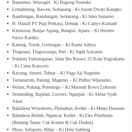
Baturetno, Wonogiri - Ki Bagong Yunioko
Lemahireng, Bawen, Semarang - Ki Anom Dwijo Kangko
Bandungan, Bandungan, Semarang - Ki Joko Sunarno
H. Hanafi PT Puja Perkasa, Demak - Ki Cahyo Kuntadi
Klumosai, Banjar Agung, Bangsri, Jepara – Ki Hendro
Suryo Kartiko
Katong, Toroh, Grobogan – Ki Rama Aditya
Tlogosari, Tlogowungu, Pati - Ki Sigid Ariyanto
Ndalem Yudonegaran, Jalan Ibu Ruswo 35 Kota Yogyakarta
- Ki Catur Kuncoro
Rayung, Senori, Tuban – Ki Yoga Aji Nugroho
Tamanarum, Parang, Magetan – Ki Puthut Wijanarko
Wotan, Pulung, Ponorogo – Ki Marsudi Bowo Leksono
Semanding, Bajulan, Loceret, Nganjuk - Ki Akbar Syah
Alam
Balaidesa Wonokerto, Plemahan, Kediri - Ki Minto Darsono
Balaidesa Bedali, Ngancar, Kediri - Ki Eko Prisdianto
(Bintang Tamu: Cak Komet & Cak Dodok)
Ploso, Selopuro, Blitar – Ki Deni Sableng