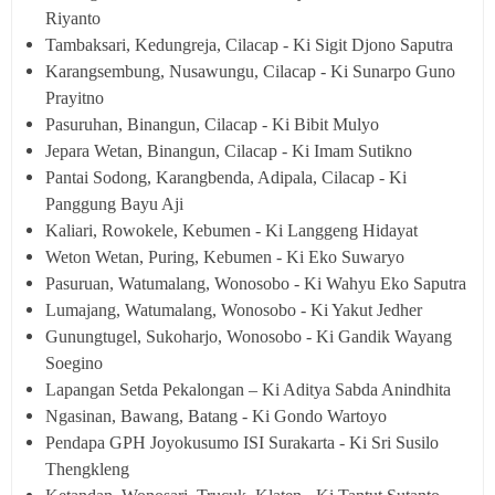
Riyanto
Tambaksari, Kedungreja, Cilacap - Ki Sigit Djono Saputra
Karangsembung, Nusawungu, Cilacap - Ki Sunarpo Guno
Prayitno
Pasuruhan, Binangun, Cilacap - Ki Bibit Mulyo
Jepara Wetan, Binangun, Cilacap - Ki Imam Sutikno
Pantai Sodong, Karangbenda, Adipala, Cilacap - Ki
Panggung Bayu Aji
Kaliari, Rowokele, Kebumen - Ki Langgeng Hidayat
Weton Wetan, Puring, Kebumen - Ki Eko Suwaryo
Pasuruan, Watumalang, Wonosobo - Ki Wahyu Eko Saputra
Lumajang, Watumalang, Wonosobo - Ki Yakut Jedher
Gunungtugel, Sukoharjo, Wonosobo - Ki Gandik Wayang
Soegino
Lapangan Setda Pekalongan – Ki Aditya Sabda Anindhita
Ngasinan, Bawang, Batang - Ki Gondo Wartoyo
Pendapa GPH Joyokusumo ISI Surakarta - Ki Sri Susilo
Thengkleng