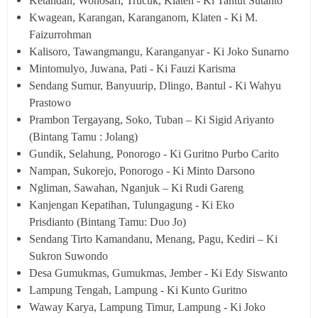
Ketandan, Wonosari, Trucuk, Klaten - Ki Tantut Sutanto
Kwagean, Karangan, Karanganom, Klaten - Ki M.
Faizurrohman
Kalisoro, Tawangmangu, Karanganyar - Ki Joko Sunarno
Mintomulyo, Juwana, Pati - Ki Fauzi Karisma
Sendang Sumur, Banyuurip, Dlingo, Bantul - Ki Wahyu
Prastowo
Prambon Tergayang, Soko, Tuban – Ki Sigid Ariyanto
(Bintang Tamu : Jolang)
Gundik, Selahung, Ponorogo - Ki Guritno Purbo Carito
Nampan, Sukorejo, Ponorogo - Ki Minto Darsono
Ngliman, Sawahan, Nganjuk – Ki Rudi Gareng
Kanjengan Kepatihan, Tulungagung -
Ki Eko
Prisdianto
(Bintang Tamu: Duo Jo)
Sendang Tirto Kamandanu, Menang, Pagu, Kediri – Ki
Sukron Suwondo
Desa Gumukmas, Gumukmas, Jember - Ki Edy Siswanto
Lampung Tengah, Lampung - Ki Kunto Guritno
Waway Karya, Lampung Timur, Lampung - Ki Joko