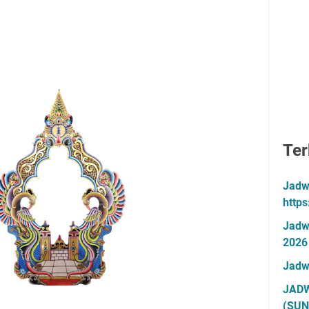
Ter
Jadw
http
Jadw
2026
Jadw
JADW
(SUN