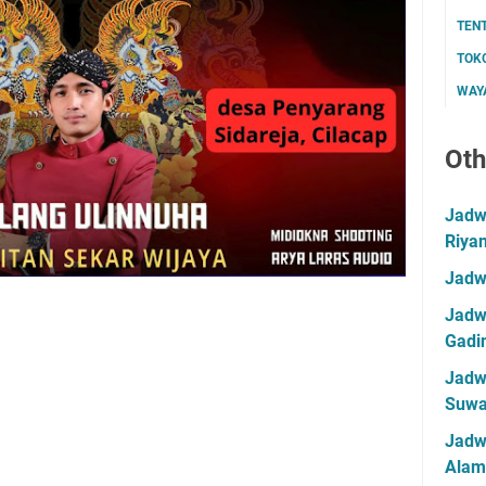
TEN
TOK
WAYA
Oth
Jadwa
Riya
Jadw
Jadwa
Gadin
Jadwa
Suwa
Jadw
Alam