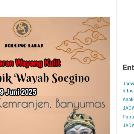
Ent
Jadw
http
Anak
JADW
Putra
JADW