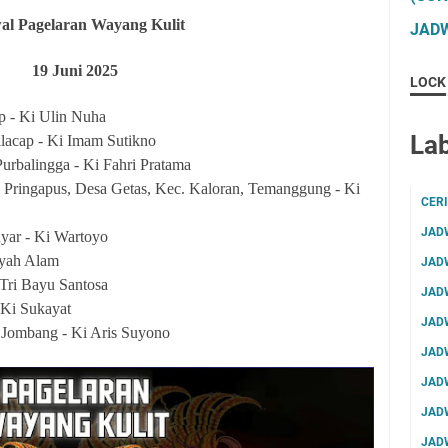
al Pagelaran Wayang Kulit
JADW
19
Juni 2025
LOCK
ap - Ki Ulin Nuha
Lab
lacap - Ki Imam Sutikno
Purbalingga - Ki Fahri Pratama
 Pringapus, Desa Getas, Kec. Kaloran, Temanggung - Ki
CER
JAD
yar - Ki Wartoyo
Syah Alam
JAD
 Tri Bayu Santosa
JAD
 Ki Sukayat
JAD
, Jombang - Ki Aris Suyono
JAD
JAD
JAD
JAD