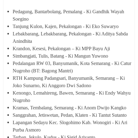
Pedagung, Bantarbolang, Pemalang - Ki Gandhik Wayah
Soegino
Tanjung Kulon, Kajen, Pekalongan - Ki Eko Suwaryo
Lebakbarang, Lebakbarang, Pekalongan - Ki Aditya Sabda
Anindhita
Krandon, Kesesi, Pekalongan – Ki MPP Bayu Aji
Simbangjati, Tulis, Batang - Ki Mangun Yuwono
Pedalangan RW 03, Banyumanik, Kota Semarang - Ki Catur
Nugroho (BT: Bagong Mantri)
RTH Kampung Padangsari, Banyumanik, Semarang – Ki
Joko Sunarno, Ki Anggoro Dwi Sadono
Kenongo, Lemahireng, Bawen, Semarang - Ki Endy Wahyu
Nugroho
Kramas, Tembalang, Semarang - Ki Anom Dwijo Kangko
Sanggrahan, Jetiswetan, Pedan, Klaten - Ki Tantut Sutanto
Lapangan Sedayu Kec. Slogohimo Kab. Wonogiri - Ki Ari
Purba Asmoro
Terban, Jekulo, Kudus - Ki Sigid Ariyanto