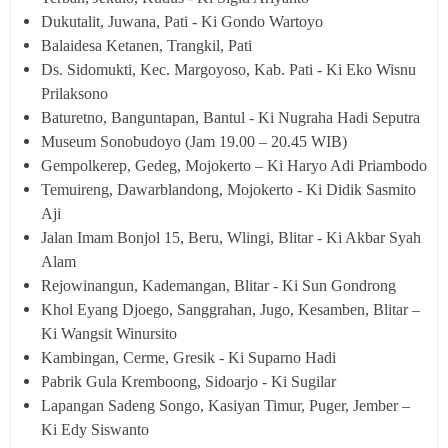
Dukutalit, Juwana, Pati - Ki Gondo Wartoyo
Balaidesa Ketanen, Trangkil, Pati
Ds. Sidomukti, Kec. Margoyoso, Kab. Pati - Ki Eko Wisnu
Prilaksono
Baturetno, Banguntapan, Bantul - Ki Nugraha Hadi Seputra
Museum Sonobudoyo (Jam 19.00 – 20.45 WIB)
Gempolkerep, Gedeg, Mojokerto – Ki Haryo Adi Priambodo
Temuireng, Dawarblandong, Mojokerto - Ki Didik Sasmito
Aji
Jalan Imam Bonjol 15, Beru, Wlingi, Blitar - Ki Akbar Syah
Alam
Rejowinangun, Kademangan, Blitar - Ki Sun Gondrong
Khol Eyang Djoego, Sanggrahan, Jugo, Kesamben, Blitar –
Ki Wangsit Winursito
Kambingan, Cerme, Gresik - Ki Suparno Hadi
Pabrik Gula Kremboong, Sidoarjo - Ki Sugilar
Lapangan Sadeng Songo, Kasiyan Timur, Puger, Jember –
Ki Edy Siswanto