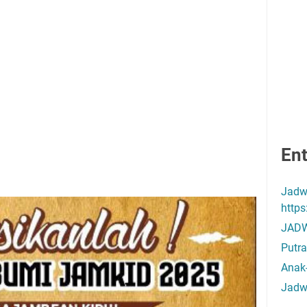
Ent
Jadw
http
JADW
Putra
Anak
Jadw