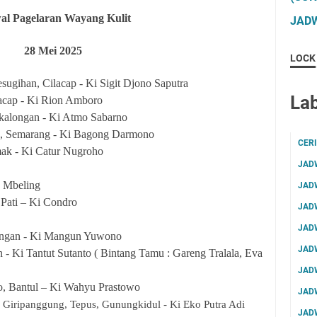
al Pagelaran Wayang Kulit
JADW
28
Mei 2025
LOCK
sugihan, Cilacap - Ki Sigit Djono Saputra
Lab
acap - Ki Rion Amboro
kalongan - Ki Atmo Sabarno
, Semarang - Ki Bagong Darmono
CER
ak - Ki Catur Nugroho
JAD
u Mbeling
JAD
 Pati – Ki Condro
JAD
JAD
ongan - Ki Mangun Yuwono
JAD
 - Ki Tantut Sutanto ( Bintang Tamu : Gareng Tralala, Eva
JAD
o, Bantul – Ki Wahyu Prastowo
JAD
 Giripanggung, Tepus, Gunungkidul - Ki Eko Putra Adi
JAD