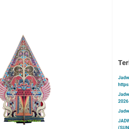
Ter
Jadw
http
Jadw
2026
Jadw
JADW
(SUN