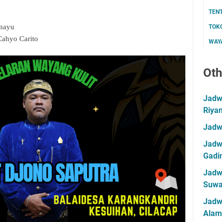
TEN
amayu
TOK
Cahyo Carito
WAYA
Oth
Jadwa
Riya
Jadw
Jadwa
Gadin
Jadwa
Suwa
Jadw
Alam