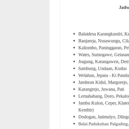
Jadw
Balaidesa Karangkandri, Ke
Banjareja, Nusawungu, Cil
Kaliombo, Paninggaran, Pe
Wates, Sumogawe, Getasan
Jragung, Karangawen, Dem
Sambung, Undaan, Kudus
Welahan, Jepara - Ki Pand
Jambean Kidul, Margorejo,
Karangrejo, Juwana, Pati
Lemahabang, Doro, Pekal
Jambu Kulon, Ceper, Klaten
Kenthir)
Dodogan, Jatimulyo, Dling
Balai Padukuhan Palgading,