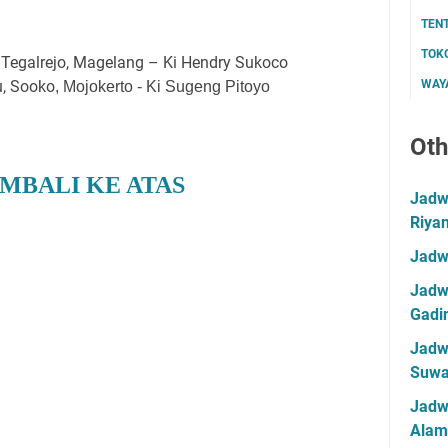
TEN
TOK
Tegalrejo, Magelang – Ki Hendry Sukoco
, Sooko
WAYA
, Mojokerto - Ki Sugeng Pitoyo
Oth
MBALI KE ATAS
Jadwa
Riya
Jadw
Jadwa
Gadin
Jadwa
Suwa
Jadw
Alam