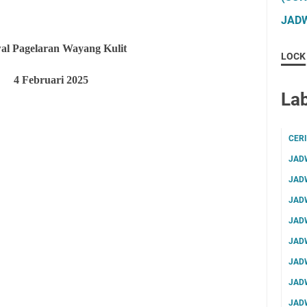
JADW
al Pagelaran Wayang Kulit
LOCK
4
Februari 2025
Lab
CER
JAD
JAD
JAD
JAD
JAD
JAD
JAD
JAD