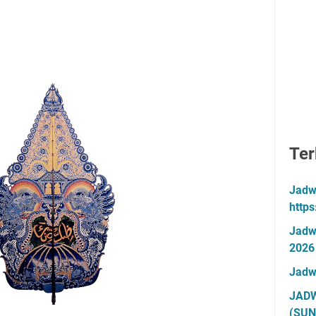
Ter
Jadw
http
Jadw
2026
Jadw
JADW
(SUN