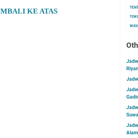
TEN
MBALI KE ATAS
TOK
WAYA
Oth
Jadwa
Riya
Jadw
Jadwa
Gadin
Jadwa
Suwa
Jadw
Alam