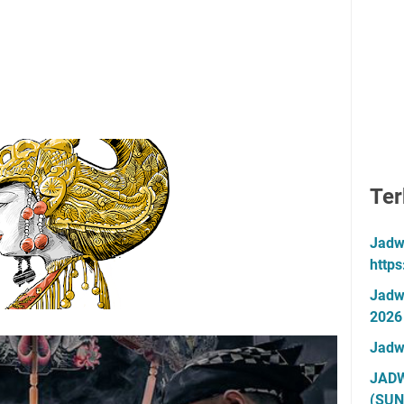
Ter
Jadw
http
Jadw
2026
Jadw
JADW
(SUN