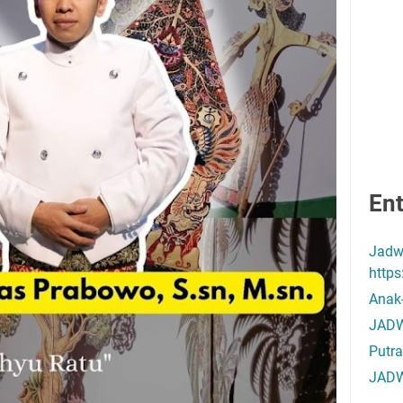
Ent
Jadw
http
Anak
JADW
Putra
JADW