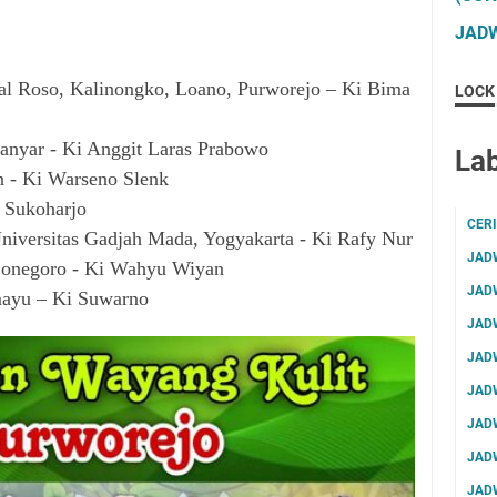
JADW
l Roso, Kalinongko, Loano, Purworejo – Ki Bima
LOCK
anyar - Ki Anggit Laras Prabowo
Lab
n - Ki Warseno Slenk
 Sukoharjo
CER
niversitas Gadjah Mada, Yogyakarta - Ki Rafy Nur
JAD
Bojonegoro - Ki Wahyu Wiyan
JAD
amayu – Ki Suwarno
JAD
JAD
JAD
JAD
JAD
JAD