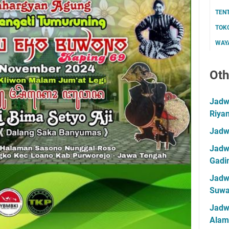
TEN
TOK
WAYA
Oth
Jadwa
Riya
Jadw
Jadwa
Gadin
Jadwa
Suwa
Jadw
Alam