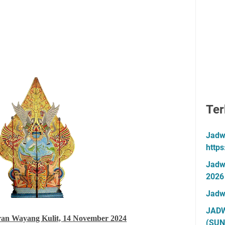
Ter
Jadw
http
Jadw
2026
Jadw
JADW
ran Wayang Kulit,
14
November 2024
(SUN