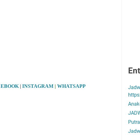
Ent
CEBOOK
|
INSTAGRAM
|
WHATSAPP
Jadw
http
Anak
JADW
Putra
Jadw