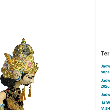
Ter
Jadw
http
Jadw
2026
Jadw
JADW
(SUN