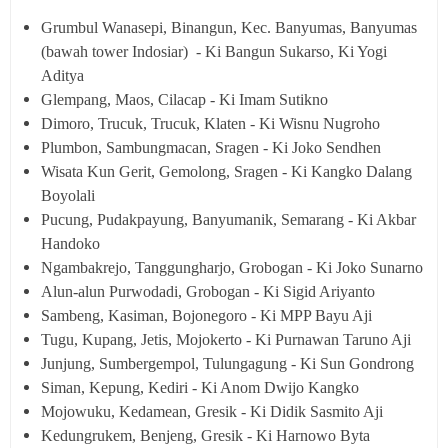
Grumbul Wanasepi, Binangun, Kec. Banyumas, Banyumas
(bawah tower Indosiar) - Ki Bangun Sukarso, Ki Yogi
Aditya
Glempang, Maos, Cilacap - Ki Imam Sutikno
Dimoro, Trucuk, Trucuk, Klaten - Ki Wisnu Nugroho
Plumbon, Sambungmacan, Sragen - Ki Joko Sendhen
Wisata Kun Gerit, Gemolong, Sragen - Ki Kangko Dalang
Boyolali
Pucung, Pudakpayung, Banyumanik, Semarang - Ki Akbar
Handoko
Ngambakrejo, Tanggungharjo, Grobogan - Ki Joko Sunarno
Alun-alun Purwodadi, Grobogan - Ki Sigid Ariyanto
Sambeng, Kasiman, Bojonegoro - Ki MPP Bayu Aji
Tugu, Kupang, Jetis, Mojokerto - Ki Purnawan Taruno Aji
Junjung, Sumbergempol, Tulungagung - Ki Sun Gondrong
Siman, Kepung, Kediri - Ki Anom Dwijo Kangko
Mojowuku, Kedamean, Gresik - Ki Didik Sasmito Aji
Kedungrukem, Benjeng, Gresik - Ki Harnowo Byta