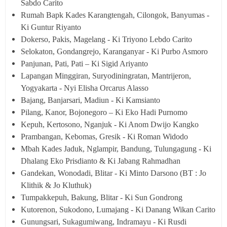
Sabdo Carito
Rumah Bapk Kades Karangtengah, Cilongok, Banyumas -
Ki Guntur Riyanto
Dokerso, Pakis, Magelang - Ki Triyono Lebdo Carito
Selokaton, Gondangrejo, Karanganyar - Ki Purbo Asmoro
Panjunan, Pati, Pati – Ki Sigid Ariyanto
Lapangan Minggiran, Suryodiningratan, Mantrijeron,
Yogyakarta - Nyi Elisha Orcarus Alasso
Bajang, Banjarsari, Madiun - Ki Kamsianto
Pilang, Kanor, Bojonegoro – Ki Eko Hadi Purnomo
Kepuh, Kertosono, Nganjuk - Ki Anom Dwijo Kangko
Prambangan, Kebomas, Gresik - Ki Roman Widodo
Mbah Kades Jaduk, Nglampir, Bandung, Tulungagung - Ki
Dhalang Eko Prisdianto & Ki Jabang Rahmadhan
Gandekan, Wonodadi, Blitar - Ki Minto Darsono (BT : Jo
Klithik & Jo Kluthuk)
Tumpakkepuh, Bakung, Blitar - Ki Sun Gondrong
Kutorenon, Sukodono, Lumajang - Ki Danang Wikan Carito
Gunungsari, Sukagumiwang, Indramayu - Ki Rusdi