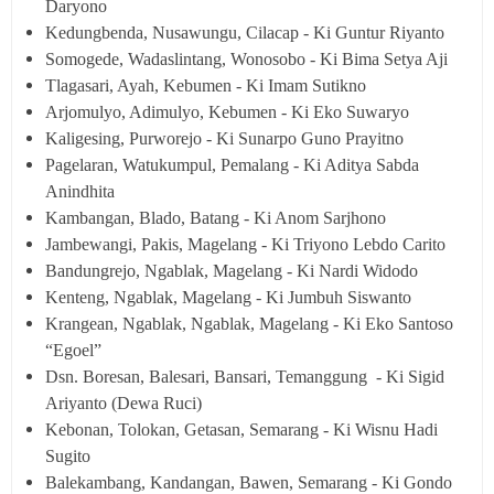
Daryono
Kedungbenda, Nusawungu, Cilacap - Ki Guntur Riyanto
Somogede, Wadaslintang, Wonosobo - Ki Bima Setya Aji
Tlagasari, Ayah, Kebumen - Ki Imam Sutikno
Arjomulyo, Adimulyo, Kebumen - Ki Eko Suwaryo
Kaligesing, Purworejo - Ki Sunarpo Guno Prayitno
Pagelaran, Watukumpul, Pemalang - Ki Aditya Sabda
Anindhita
Kambangan, Blado, Batang - Ki Anom Sarjhono
Jambewangi, Pakis, Magelang - Ki Triyono Lebdo Carito
Bandungrejo, Ngablak, Magelang - Ki Nardi Widodo
Kenteng, Ngablak, Magelang - Ki Jumbuh Siswanto
Krangean, Ngablak, Ngablak, Magelang - Ki Eko Santoso
“Egoel”
Dsn. Boresan, Balesari, Bansari, Temanggung - Ki Sigid
Ariyanto (Dewa Ruci)
Kebonan, Tolokan, Getasan, Semarang - Ki Wisnu Hadi
Sugito
Balekambang, Kandangan, Bawen, Semarang - Ki Gondo