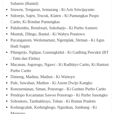
Suharno (Bantul)
Sruwen, Tengaran, Semarang - Ki Aris Sriwijayanto
Sidorejo, Sajen, Trucuk, Klaten - Ki Pamungkas Puspo
Carito, Ki Bondan Pamungkas
Paluhombo, Bendosari, Sukoharjo - Ki Purbo Asmoro
Muntuk, Dlingo, Bantul - Ki Wahyu Prastowo
Pucanganom, Wedomartani, Ngemplak, Sleman - Ki Agus
Hadi Sugito
Pilangrejo, Nglipar, Gunungkidul - Ki Gadhing Pawukir (BT
: Tatin dan Elisha)
Macanan, Jogorogo, Ngawi - Ki Radhityo Carito, Ki Hartoni
Purbo Carito
Dimong, Madiun, Madiun - Ki Wartoyo
Pule, Sawahan, Madiun - Ki Anom Dwijo Kangko
Ronosentanan, Siman, Ponorogo - Ki Guritno Purbo Carito
Pendopo Kecamatan Sawoo Ponorogo - Ki Purbo Sasongko
Sobontoro, Tambakboyo, Tuban - Ki Buntas Pradoto
Kedungcaluk, Kedungbogo, Ngusikan, Jombang - Ki
Margono