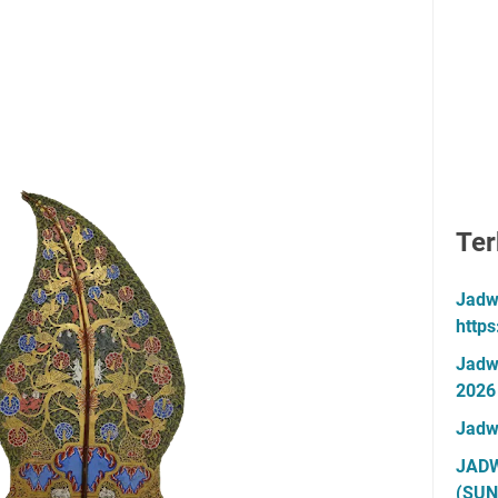
Ter
Jadw
http
Jadw
2026
Jadw
JADW
(SUN