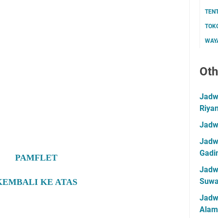
TEN
TOK
WAYA
Oth
Jadwa
Riya
Jadw
Jadwa
Gadin
PAMFLET
Jadwa
Suwa
KEMBALI KE ATAS
Jadw
Alam