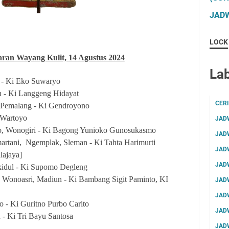
JADW
LOCK
aran Wayang Kulit,
14 Agustus 2024
Lab
 - Ki Eko Suwaryo
 - Ki Langgeng Hidayat
CER
 Pemalang - Ki Gendroyono
 Wartoyo
JAD
o, Wonogiri
- Ki Bagong Yunioko Gunosukasmo
JAD
rtani, Ngemplak, Sleman - Ki Tahta Harimurti
JAD
lajaya]
JAD
idul - Ki Supomo Degleng
Wonoasri, Madiun - Ki Bambang Sigit Paminto, KI
JAD
JAD
 - Ki Guritno Purbo Carito
JAD
n - Ki Tri Bayu Santosa
JAD