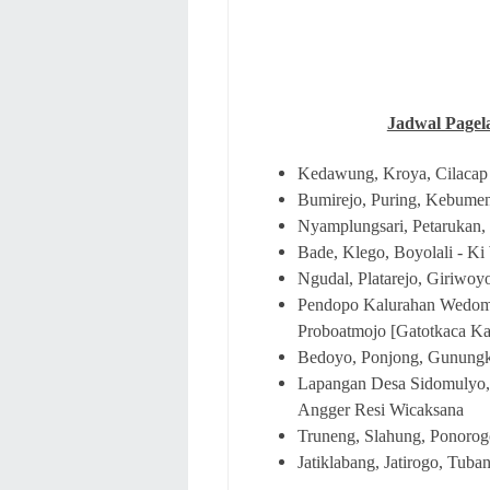
Jadwal Pagel
Kedawung, Kroya, Cilacap
Bumirejo, Puring, Kebumen
Nyamplungsari, Petarukan,
Bade, Klego, Boyolali - Ki
Ngudal, Platarejo, Giriwoy
Pendopo Kalurahan Wedoma
Proboatmojo [Gatotkaca Ka
Bedoyo, Ponjong, Gunungk
Lapangan Desa Sidomulyo, 
Angger Resi Wicaksana
Truneng, Slahung, Ponorogo
Jatiklabang, Jatirogo, Tuba