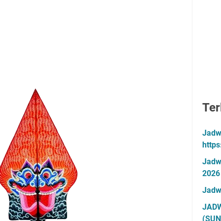
Ter
Jadw
http
Jadw
2026
Jadw
JADW
(SUN