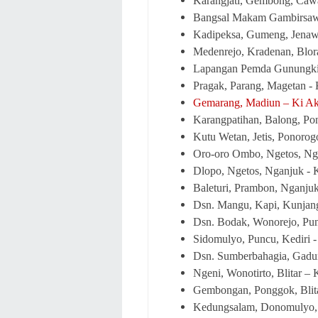
Karangjati, Gembong, Cawa
Bangsal Makam Gambirsawit
Kadipeksa, Gumeng, Jenawi
Medenrejo, Kradenan, Blor
Lapangan Pemda Gunungkid
Pragak, Parang, Magetan -
Gemarang, Madiun – Ki A
Karangpatihan, Balong, Po
Kutu Wetan, Jetis, Ponorog
Oro-oro Ombo, Ngetos, Ng
Dlopo, Ngetos, Nganjuk - 
Baleturi, Prambon, Nganjuk 
Dsn. Mangu, Kapi, Kunjang
Dsn. Bodak, Wonorejo, Pun
Sidomulyo, Puncu, Kediri 
Dsn. Sumberbahagia, Gadun
Ngeni, Wonotirto, Blitar –
Gembongan, Ponggok, Blit
Kedungsalam, Donomulyo, M