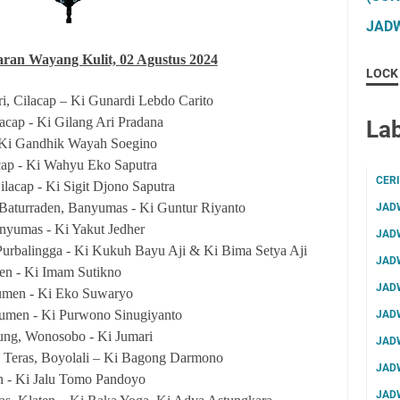
JADW
aran Wayang Kulit,
02 Agustus 2024
LOCK
i, Cilacap – Ki Gunardi Lebdo Carito
lacap - Ki Gilang Ari Pradana
Lab
- Ki Gandhik Wayah Soegino
cap - Ki Wahyu Eko Saputra
CER
acap - Ki Sigit Djono Saputra
Baturraden, Banyumas - Ki Guntur Riyanto
JAD
nyumas - Ki Yakut Jedher
JAD
Purbalingga - Ki Kukuh Bayu Aji & Ki Bima Setya Aji
JAD
n - Ki Imam Sutikno
JAD
umen - Ki Eko Suwaryo
umen - Ki Purwono Sinugiyanto
JAD
ung, Wonosobo - Ki Jumari
JAD
, Teras, Boyolali – Ki Bagong Darmono
JAD
n - Ki Jalu Tomo Pandoyo
JAD