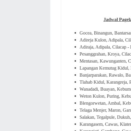
Jadwal Pagel
Gocea, Binangun, Bantarsar
Adireja Kulon, Adipala, Ci
Adiraja, Adipala, Cilacap 
Pesanggrahan, Kroya, Cila
Mentasan, Kawunganten, Cil
Lapangan Kemutug Kidul, 
Banjarparakan, Rawalo, Ba
Tlahab Kidul, Karangreja, 
Wanadadi, Buayan, Kebume
Weton Kulon, Puring, Keb
Blengorwetan, Ambal, Keb
Telaga Menjer, Maron, Gar
Salakan, Tegalpule, Dukuh
Karangasem, Cawas, Klate