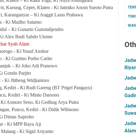
s, Klaten – Ki Raka Yoga, Ki Adya Astungkara
, Kurung, Ceper, Klaten - Ki Jatmiko Anom Suroto Putra
TEN
, Karanganyar – Ki Anggit Laras Prabawa
TOK
a - Ki Mudho Sutarno
WAYA
ul – Ki Gunarto Gunotalijendro
 Ki Alex Budi Sabdo Utomo
Oth
kbar Syah Alam
norogo - Ki Yusuf Anshor
o - Ki Guritno Purbo Carito
Jadwa
anjuk – Ki Joko Adi Pranowo
Riya
Ki Gondo Parjito
Jadw
- Ki Jlitheng Widjiantoro
, Kediri - Ki Rudi Gareng (BT Prigel Pangayu)
Jadwa
cu, Kediri - Ki Minto Darsono
Gadin
- Ki Asmoro Seno, Ki Gedhug Arya Putra
Jadwa
gan, Puncu, Kediri - Ki Didik Wibisono
Suwa
 Ki Dimas Suprobo
Jadw
ar - Ki MPP Bayu Aji
Alam
alang - Ki Sigid Ariyanto