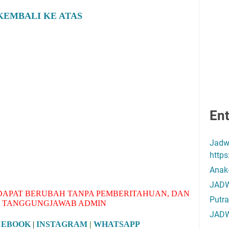
KEMBALI KE ATAS
Ent
Jadw
http
Anak
JADW
APAT BERUBAH TANPA PEMBERITAHUAN, DAN
Putra
 TANGGUNGJAWAB ADMIN
JADW
CEBOOK
|
INSTAGRAM
|
WHATSAPP