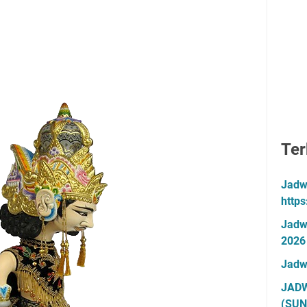
Ter
Jadw
http
Jadw
2026
Jadw
JADW
(SUN