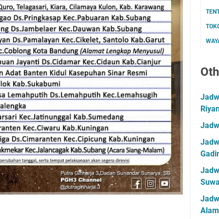
TEN
TOK
WAYA
Oth
Jadwa
Riya
Jadw
Jadwa
Gadin
Jadwa
Suwa
Jadw
Alam