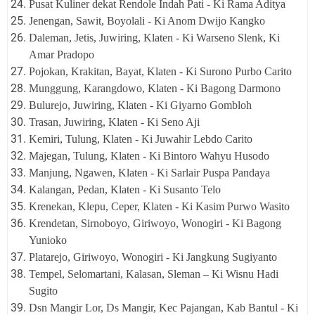
Pusat Kuliner dekat Rendole Indah Pati - Ki Rama Aditya
Jenengan, Sawit, Boyolali - Ki Anom Dwijo Kangko
Daleman, Jetis, Juwiring, Klaten - Ki Warseno Slenk, Ki
Amar Pradopo
Pojokan, Krakitan, Bayat, Klaten - Ki Surono Purbo Carito
Munggung, Karangdowo, Klaten - Ki Bagong Darmono
Bulurejo, Juwiring, Klaten - Ki Giyarno Gombloh
Trasan, Juwiring, Klaten - Ki Seno Aji
Kemiri, Tulung, Klaten - Ki Juwahir Lebdo Carito
Majegan, Tulung, Klaten - Ki Bintoro Wahyu Husodo
Manjung, Ngawen, Klaten - Ki Sarlair Puspa Pandaya
Kalangan, Pedan, Klaten - Ki Susanto Telo
Krenekan, Klepu, Ceper, Klaten - Ki Kasim Purwo Wasito
Krendetan, Sirnoboyo, Giriwoyo, Wonogiri - Ki Bagong
Yunioko
Platarejo, Giriwoyo, Wonogiri - Ki Jangkung Sugiyanto
Tempel, Selomartani, Kalasan, Sleman – Ki Wisnu Hadi
Sugito
Dsn Mangir Lor, Ds Mangir, Kec Pajangan, Kab Bantul - Ki