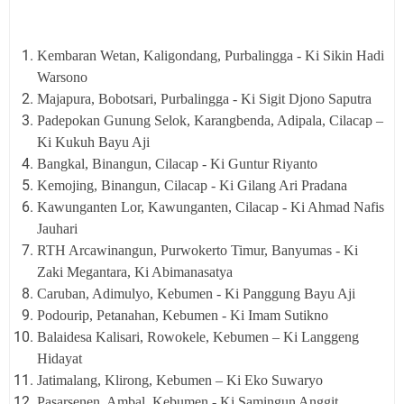
Kembaran Wetan, Kaligondang, Purbalingga - Ki Sikin Hadi
Warsono
Majapura, Bobotsari, Purbalingga - Ki Sigit Djono Saputra
Padepokan Gunung Selok, Karangbenda, Adipala, Cilacap –
Ki Kukuh Bayu Aji
Bangkal, Binangun, Cilacap - Ki Guntur Riyanto
Kemojing, Binangun, Cilacap - Ki Gilang Ari Pradana
Kawunganten Lor, Kawunganten, Cilacap - Ki Ahmad Nafis
Jauhari
RTH Arcawinangun, Purwokerto Timur, Banyumas - Ki
Zaki Megantara, Ki Abimanasatya
Caruban, Adimulyo, Kebumen - Ki Panggung Bayu Aji
Podourip, Petanahan, Kebumen - Ki Imam Sutikno
Balaidesa Kalisari, Rowokele, Kebumen – Ki Langgeng
Hidayat
Jatimalang, Klirong, Kebumen – Ki Eko Suwaryo
Pasarsenen, Ambal, Kebumen - Ki Samingun Anggit