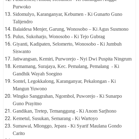
Purwoko
Sidomulyo, Karanganyar, Kebumen - Ki Gunarto Guno
Talijendro
Balaidesa Menjer, Garung, Wonosobo – Ki Agus Susmono
Pulus, Sukoharjo, Wonosobo - Ki Tejo Gubrag
Giyanti, Kadipaten, Selomerto, Wonosobo - Ki Jumbuh
Siswanto
Jatiwangsan, Kemiri, Purworejo - Nyi Dwi Puspita Ningrum
Kemamang, Surajaya, Kec. Pemalang, Pemalang - Ki
Gandhik Wayah Soegino
Sontel, Legokkalong, Karanganyar, Pekalongan - Ki
Mangun Yuwono
Wingko Sanggrahan, Ngombol, Puworejo - Ki Sunarpo
Guno Prayitno
Gandikan, Tretep, Temanggung - Ki Anom Sarjhono
Kemetul, Susukan, Semarang - Ki Wartoyo
Sumawal, Mlonggo, Jepara - Ki Syarif Maulana Gondo
Carito