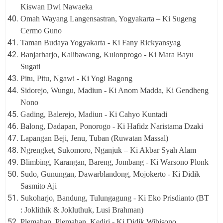
Kiswan Dwi Nawaeka
Omah Wayang Langensastran, Yogyakarta – Ki Sugeng
Cermo Guno
Taman Budaya Yogyakarta - Ki Fany Rickyansyag
Banjarharjo, Kalibawang, Kulonprogo - Ki Mara Bayu
Sugati
Pitu, Pitu, Ngawi - Ki Yogi Bagong
Sidorejo, Wungu, Madiun - Ki Anom Madda, Ki Gendheng
Nono
Gading, Balerejo, Madiun - Ki Cahyo Kuntadi
Balong, Dadapan, Ponorogo - Ki Hafidz Naristama Dzaki
Lapangan Beji, Jenu, Tuban (Ruwatan Massal)
Ngrengket, Sukomoro, Nganjuk – Ki Akbar Syah Alam
Blimbing, Karangan, Bareng, Jombang - Ki Warsono Plonk
Sudo, Gunungan, Dawarblandong, Mojokerto - Ki Didik
Sasmito Aji
Sukoharjo, Bandung, Tulungagung - Ki Eko Prisdianto (BT
: Joklithik & Jokluthuk, Lusi Brahman)
Plemahan, Plemahan, Kediri - Ki Didik Wibisono