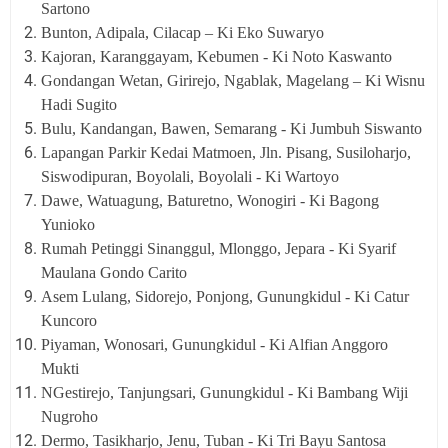
Sartono
Bunton, Adipala, Cilacap – Ki Eko Suwaryo
Kajoran, Karanggayam, Kebumen - Ki Noto Kaswanto
Gondangan Wetan, Girirejo, Ngablak, Magelang – Ki Wisnu
Hadi Sugito
Bulu, Kandangan, Bawen, Semarang - Ki Jumbuh Siswanto
Lapangan Parkir Kedai Matmoen, Jln. Pisang, Susiloharjo,
Siswodipuran, Boyolali, Boyolali - Ki Wartoyo
Dawe, Watuagung, Baturetno, Wonogiri - Ki Bagong
Yunioko
Rumah Petinggi Sinanggul, Mlonggo, Jepara - Ki Syarif
Maulana Gondo Carito
Asem Lulang, Sidorejo, Ponjong, Gunungkidul - Ki Catur
Kuncoro
Piyaman, Wonosari, Gunungkidul - Ki Alfian Anggoro
Mukti
NGestirejo, Tanjungsari, Gunungkidul - Ki Bambang Wiji
Nugroho
Dermo, Tasikharjo, Jenu, Tuban - Ki Tri Bayu Santosa