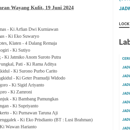
aran Wayang Kulit,
19 Juni 2024
JADW
LOCK
mas - Ki Arfian Dwi Kurniawan
as - Ki Eko Suwaryo
Lab
es, Klaten - 4 Dalang Remaja
giri - Ki Sutiyo
 - Ki Jatmiko Anom Suroto Putra
CER
gkal, Pati - Ki Rama Aditya
JAD
idul - Ki Surono Purbo Carito
JAD
ngkidul - Ki Geter Pramudji Widodo
ro - Ki Sigid Ariyanto
JAD
oro - Ki Zamroni
JAD
anjuk - Ki Bambang Pamungkas
JAD
gan - Ki Supriyanto
JAD
erto - Ki Purnawan Taruna Aji
renggalek - Ki Eko Prisdianto (BT : Lusi Brahman)
JAD
 Ki Wawan Harianto
JAD