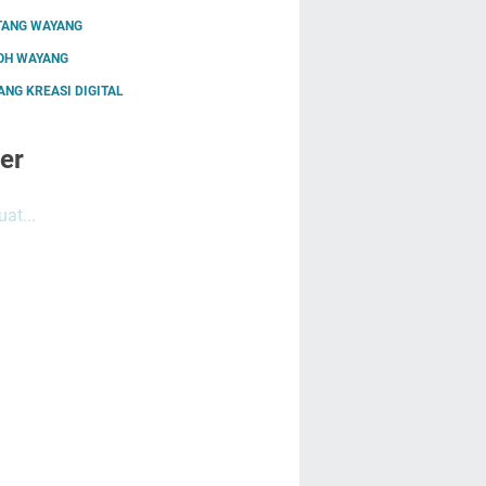
TANG WAYANG
OH WAYANG
NG KREASI DIGITAL
er
at...