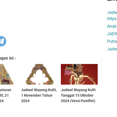
Jadw
http
Anak
JADW
Putra
Jadw
an ini :
gelaran
Jadwal Wayang Kulit,
Jadwal Wayang Kulit
it, 21
1 November Tahun
Tanggal 15 Oktober
024
2024
2024 (Versi Pamflet)