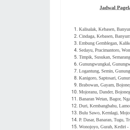
Jadwal Pagel
Kalisalak
, Kebasen, Banyu
Cindaga, Kebasen, Banyum
Embung Gemblegan, Kalikot
Sedayu, Pracimantoro, Wono
Timpik, Susukan, Semarang
Gunungwungkal, Gunungwun
Logantung, Semin, Gunungk
Kanigoro, Saptosari, Gunu
Brabowan, Gayam, Bojonego
Mojoranu, Dander, Bojoneg
Banaran Wetan, Bagor, Ng
Duri, Kembangbahu, Lamon
Bulu Sawo, Kemlagi, Mojok
P. Dasar, Banaran, Tugu, T
Wonojoyo, Gurah, Kediri -