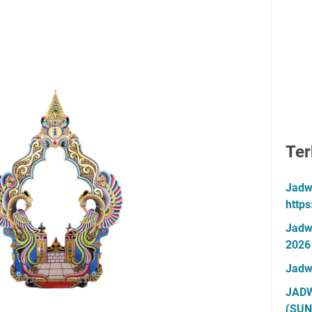
Ter
Jadw
http
Jadw
2026
Jadw
JADW
(SUN