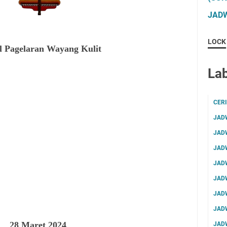
JADW
LOCK
l Pagelaran Wayang Kulit
Lab
CER
JAD
JAD
JAD
JAD
JAD
JAD
JAD
28 Maret 2024
JAD