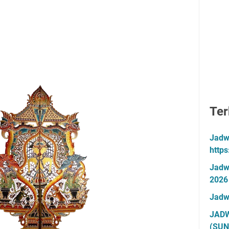
Ter
Jadw
http
Jadw
2026
Jadw
JADW
(SUN