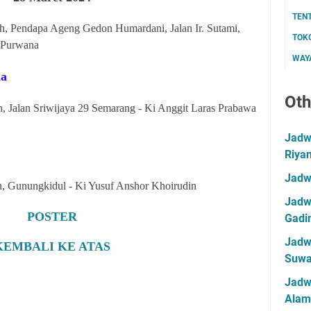
TEN
, Pendapa Ageng Gedon Humardani, Jalan Ir. Sutami,
TOK
u Purwana
WAYA
na
Oth
 Jalan Sriwijaya 29 Semarang - Ki Anggit Laras Prabawa
Jadwa
Riya
Jadw
, Gunungkidul - Ki Yusuf Anshor Khoirudin
Jadwa
POSTER
Gadin
Jadwa
KEMBALI KE ATAS
Suwa
Jadw
Alam