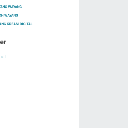
TANG WAYANG
OH WAYANG
NG KREASI DIGITAL
er
at...