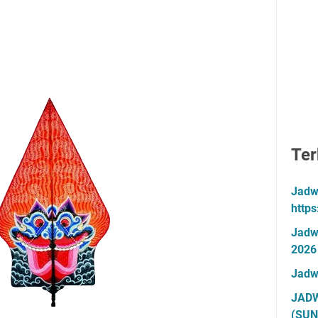
Ter
Jadw
http
Jadw
2026
Jadw
JADW
(SUN