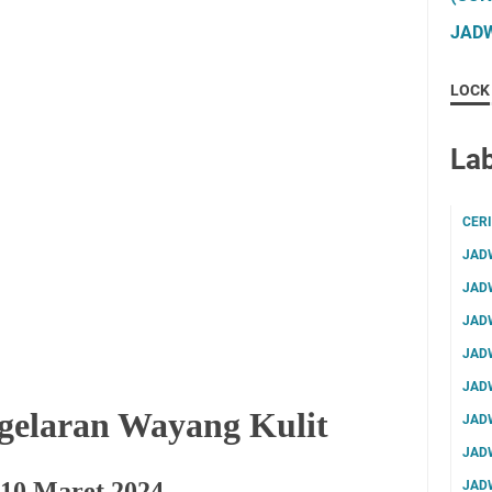
JADW
LOCK
Lab
CER
JAD
JAD
JAD
JAD
JAD
gelaran Wayang Kulit
JAD
JAD
10 Maret 2024
JAD