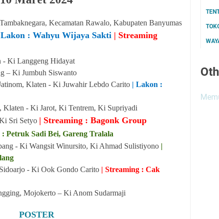
TEN
 Tambaknegara, Kecamatan Rawalo, Kabupaten Banyumas
TOK
| Lakon : Wahyu Wijaya Sakti
| Streaming
WAYA
 - Ki Langgeng Hidayat
Oth
g – Ki Jumbuh Siswanto
atinom, Klaten - Ki Juwahir Lebdo Carito
| Lakon :
Memu
laten - Ki Jarot, Ki Tentrem, Ki Supriyadi
| Streaming : Bagonk Group
Ki Sri Setyo
: Petruk Sadi Bei, Gareng Tralala
ng - Ki Wangsit Winursito, Ki Ahmad Sulistiyono
|
lang
, Sidoarjo - Ki Ook Gondo Carito
| Streaming : Cak
ngging, Mojokerto – Ki Anom Sudarmaji
POSTER