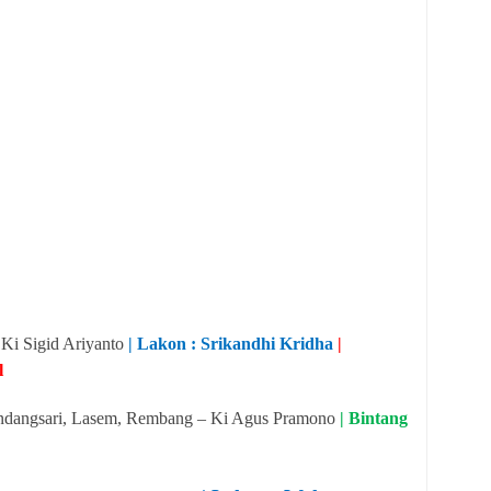
 Ki Sigid Ariyanto
| Lakon : Srikandhi Kridha
|
l
ndangsari, Lasem, Rembang – Ki Agus Pramono
| Bintang