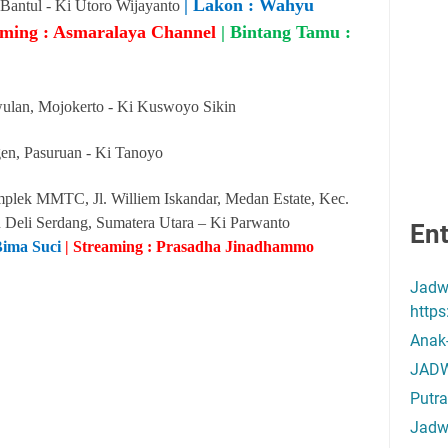
| Lakon : Wahyu
 Bantul - Ki Utoro Wijayanto
aming : Asmaralaya Channel
| Bintang Tamu
:
ulan, Mojokerto - Ki Kuswoyo Sikin
gen, Pasuruan - Ki Tanoyo
lek MMTC, Jl. Williem Iskandar, Medan Estate, Kec.
 Deli Serdang, Sumatera Utara – Ki Parwanto
Ent
Bima Suci
| Streaming :
Prasadha Jinadhammo
Jadw
http
Anak
JADW
Putra
Jadw