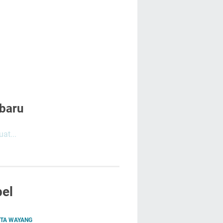
baru
at...
el
ITA WAYANG