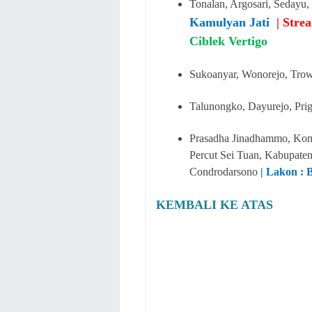
Tonalan, Argosari, Sedayu,
Kamulyan Jati
| Stre
Ciblek Vertigo
Sukoanyar, Wonorejo, Trow
Talunongko, Dayurejo, Pri
Prasadha Jinadhammo, Komp
Percut Sei Tuan, Kabupaten
Condrodarsono
| Lakon : 
KEMBALI KE ATAS