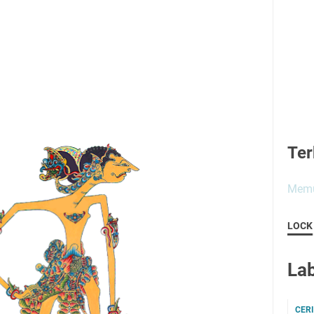
Ter
Memu
LOCK
Lab
CER