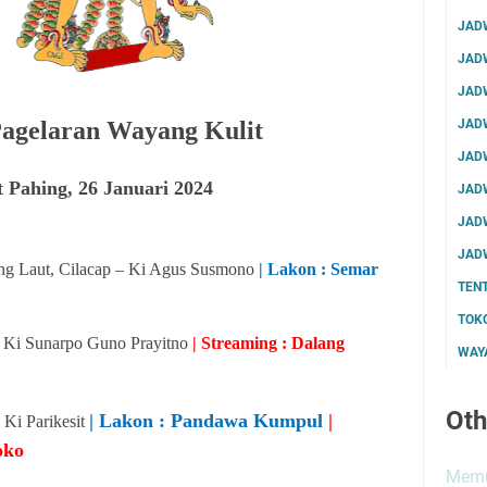
JAD
JAD
JAD
JAD
agelaran Wayang Kulit
JAD
 Pahing, 26 Januari 2024
JAD
JAD
JAD
ng Laut, Cilacap – Ki Agus Susmono
| Lakon : Semar
TEN
TOK
- Ki Sunarpo Guno Prayitno
| Streaming : Dalang
WAYA
Oth
| Lakon : Pandawa Kumpul
|
 Ki Parikesit
oko
Memu