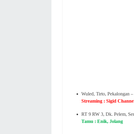
Wuled, Tirto, Pekalongan –
Streaming : Sigid Channe
RT 9 RW 3, Dk. Pelem, Se
Tamu
: Enik, Jolang