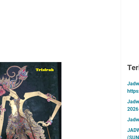
Ter
Jadw
http
Jadw
2026
Jadw
JADW
(SUN