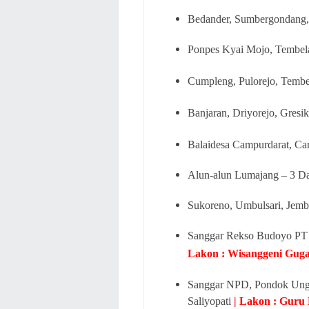
Bedander, Sumbergondang,
Ponpes Kyai Mojo, Tembela
Cumpleng, Pulorejo, Temb
Banjaran, Driyorejo, Gres
Balaidesa Campurdarat, Ca
Alun-alun Lumajang – 3 D
Sukoreno, Umbulsari, Jemb
Sanggar Rekso Budoyo P
Lakon : Wisanggeni Guga
Sanggar NPD, Pondok Ungu 
Saliyopati
| Lakon : Guru