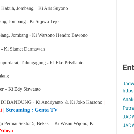
 Kabuh, Jombang – Ki Aris Suyono
ng, Jombang - Ki Sujiwo Tejo
elang, Jombang - Ki Warsono Hendro Bawono
ik - Ki Slamet Darmawan
mpurdarat, Tulungagung - Ki Eko Prisdianto
Ent
alang
Jadw
er – Ki Edy Siswanto
http
Anak
T DI BANDUNG - Ki Andriyanto & Ki Joko Karsono
|
Putra
| Streaming : Genta TV
t
JADW
Permai Sektor 5, Bekasi – Ki Wisnu Wijono, Ki
JADW
 Ndoyo