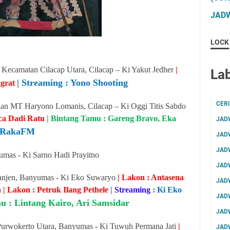
JADW
LOCK
 Kecamatan Cilacap Utara, Cilacap – Ki Yakut Jedher
|
Lab
| Streaming : Yono Shooting
ngrat
CER
alan MT Haryono Lomanis, Cilacap – Ki Oggi Titis Sabdo
aca Dadi Ratu
| Bintang Tamu : Gareng Bravo, Eka
JAD
: RakaFM
JAD
JAD
umas - Ki Sarno Hadi Prayitno
JAD
njen, Banyumas - Ki Eko Suwaryo
| Lakon : Antasena
JAD
a
| Lakon : Petruk Ilang Pethele
|
Streaming
:
Ki Eko
JAD
u : Lintang Kairo, Ari Samsidar
JAD
Purwokerto Utara, Banyumas - Ki Tuwuh Permana Jati
|
JAD