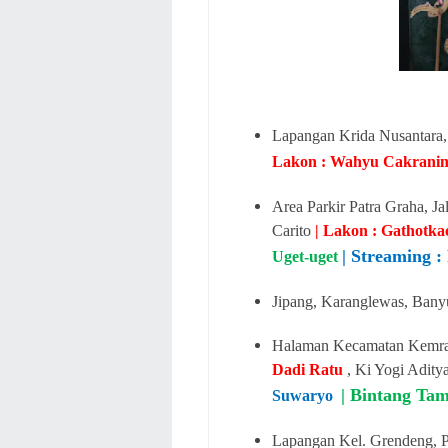
Lapangan Krida Nusantara,
Lakon : Wahyu Cakrani
Area Parkir Patra Graha, J
Carito
| Lakon : Gathotk
| Streaming 
Uget-uget
Jipang, Karanglewas, Bany
Halaman Kecamatan Kemra
Dadi Ratu
, Ki Yogi Adity
| Bintang Tam
Suwaryo
Lapangan Kel. Grendeng, 