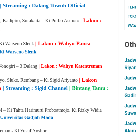
| Streaming : Dalang Tuwuh Official
TEN
TOK
| Lakon :
 Kadipiro, Surakarta – Ki Purbo Asmoro
WAYA
n
| Lakon : Wahyu Panca
Oth
 Ki Warseno Slenk
Ki Warseno Slenk
Jadwa
onogiri – 3 Dalang
| Lakon : Wahyu Katentreman
Riya
Jadw
| Lakon
o, Sluke, Rembang – Ki Sigid Ariyanto
ca
| Streaming : Sigid Channel
| Bintang Tamu :
Jadwa
Gadin
Jadwa
– Ki Tahta Harimurti Proboatmojo, Ki Rizky Widia
Suwa
: Universitas Gadjah Mada
Jadw
Alam
Sleman - Ki Yusuf Anshor