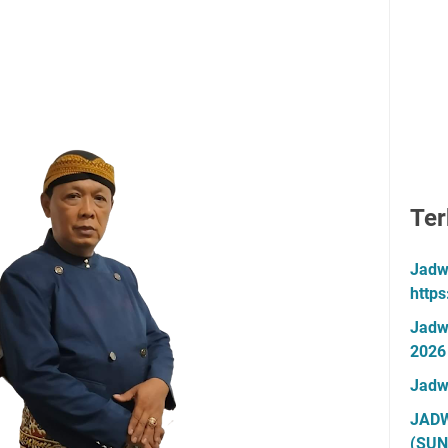
Ter
Jadw
http
Jadw
2026
Jadw
JADW
(SUN