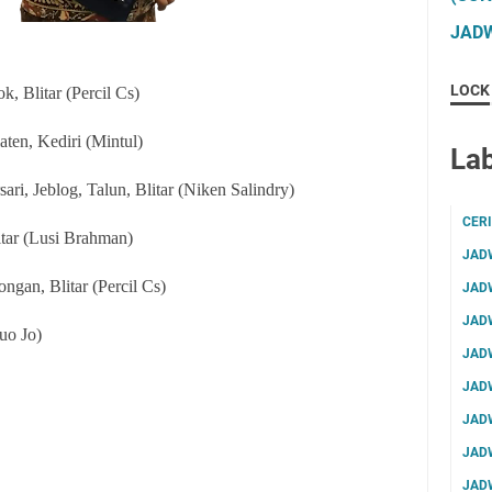
JADW
LOCK
, Blitar (Percil Cs)
ten, Kediri (Mintul)
Lab
ri, Jeblog, Talun, Blitar (Niken Salindry)
CER
tar (Lusi Brahman)
JAD
gan, Blitar (Percil Cs)
JAD
JAD
uo Jo)
JAD
JAD
JAD
JAD
JAD