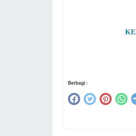
KE
Berbagi :