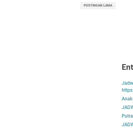
POSTINGAN LAMA
Ent
Jadw
http
Anak
JADW
Putra
JADW