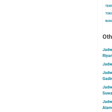
TEN
TOK
WAYA
Oth
Jadwa
Riya
Jadw
Jadwa
Gadin
Jadwa
Suwa
Jadw
Alam