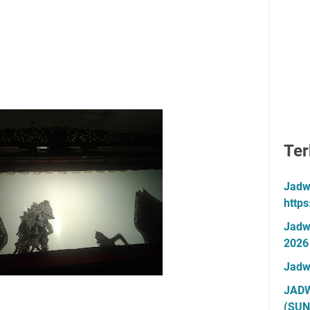
Ter
Jadw
http
Jadw
2026
Jadw
JADW
(SUN