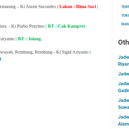
s, Semarang – Ki Anom Sucondro
| Lakon : Bima Suci
|
TEN
TOK
WAYA
lora - Ki Purbo Prayitno
| BT : Cak Kampret
Nuryanto
| BT : Jolang
Oth
dowayah, Rembang, Rembang - Ki Sigid Ariyanto
|
Jadwa
l
Riya
Jadw
Jadwa
Gadin
Jadwa
Suwa
Jadw
Alam