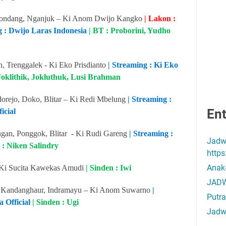
Gondang, Nganjuk – Ki Anom Dwijo Kangko
| Lakon :
g : Dwijo Laras Indonesia
| BT : Proborini, Yudho
, Trenggalek - Ki Eko Prisdianto
| Streaming : Ki Eko
 Joklithik, Jokluthuk, Lusi Brahman
orejo, Doko, Blitar – Ki Redi Mbelung
| Streaming :
Ent
icial
gan, Ponggok, Blitar - Ki Rudi Gareng
| Streaming :
Jadw
 : Niken Salindry
http
Anak
- Ki Sucita Kawekas Amudi
| Sinden : Iwi
JADW
, Kandanghaur, Indramayu – Ki Anom Suwarno
|
Putra
 Official
| Sinden : Ugi
Jadw