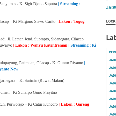
anyumas - Ki Sigit Djono Saputra
| Streaming :
JADW
ilacap – Ki Margono Siswo Carito
| Lakon : Togog
LOCK
Lab
di, Jl. Letnan Jend. Suprapto, Sidanegara, Cilacap
 Suwaryo
| Lakon : Wahyu Katentreman
| Streaming : Ki
CER
JAD
lupayung, Patimuan, Cilacap - Ki Guntur Riyanto
|
JAD
iyanto New
JAD
jarnegara – Ki Sarimin (Ruwat Malam)
JAD
JAD
ebumen - Ki Sunarpo Guno Prayitno
JAD
tuh, Purworejo – Ki Catur Kuncoro
| Lakon : Gareng
JAD
JAD