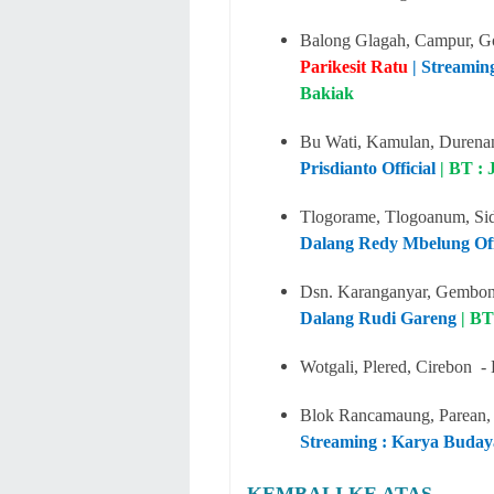
Balong Glagah, Campur, 
Parikesit Ratu
| Streamin
Bakiak
Bu Wati, Kamulan, Durenan
Prisdianto Official
| BT :
Tlogorame, Tlogoanum, Sid
Dalang Redy Mbelung Off
Dsn. Karanganyar, Gembon
Dalang Rudi Gareng
| BT
Wotgali, Plered, Cirebon 
Blok Rancamaung, Parean
Streaming : Karya Budaya