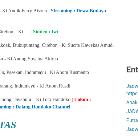
– Ki Andik Ferry Bisono
| Streaming : Dewa Budaya
Cirebon – Ki …
| Sinden : Iwi
koak, Dukupuntang, Cirebon - Ki Sucita Kawekas Amudi
on - Ki Anung Suyatna Akirna
Ent
ilir, Pasekan, Indramayu - Ki Anom Rusmanto
ibarang, Indramayu - Ki Anom Rusdi
Jadw
http
uong, Jayapura – Ki Toto Handoko
| Lakon :
Anak
eaming : Dalang Handoko Channel
JADW
Putra
TAS
Jadw