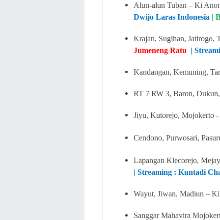
Alun-alun Tuban – Ki An
Dwijo Laras Indonesia
| 
Krajan, Sugihan, Jatirogo,
Jumeneng Ratu
| Stream
Kandangan, Kemuning, Tari
RT 7 RW 3, Baron, Dukun,
Jiyu, Kutorejo, Mojokerto 
Cendono, Purwosari, Pasu
Lapangan Klecorejo, Meja
| Streaming : Kuntadi C
Wayut, Jiwan, Madiun – Ki
Sanggar Mahavira Mojokerto