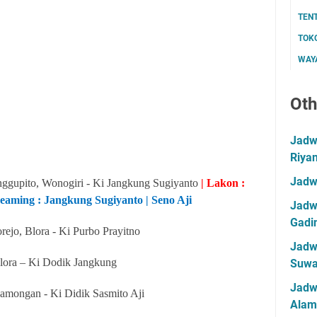
TEN
TOK
WAYA
Oth
Jadwa
Riya
Jadw
nggupito, Wonogiri - Ki Jangkung Sugiyanto
| Lakon :
reaming : Jangkung Sugiyanto | Seno Aji
Jadwa
Gadin
ejo, Blora - Ki Purbo Prayitno
Jadwa
Blora – Ki Dodik Jangkung
Suwa
Jadw
Lamongan
- Ki Didik Sasmito Aji
Alam