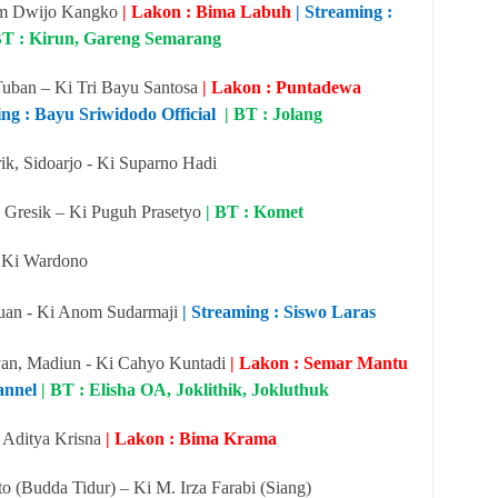
om Dwijo Kangko
| Lakon : Bima Labuh
| Streaming :
BT : Kirun, Gareng Semarang
 Tuban – Ki Tri Bayu Santosa
| Lakon : Puntadewa
ing : Bayu Sriwidodo Official
| BT : Jolang
k, Sidoarjo - Ki Suparno Hadi
 Gresik – Ki Puguh Prasetyo
| BT : Komet
- Ki Wardono
ruan - Ki Anom Sudarmaji
| Streaming : Siswo Laras
yan, Madiun - Ki Cahyo Kuntadi
| Lakon : Semar Mantu
hannel
| BT : Elisha OA, Joklithik, Jokluthuk
 Aditya Krisna
| Lakon : Bima Krama
 (Budda Tidur) – Ki M. Irza Farabi (Siang)