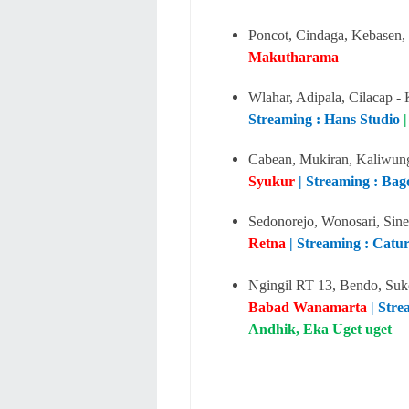
Poncot, Cindaga, Kebasen
Makutharama
Wlahar, Adipala, Cilacap -
Streaming : Hans Studio
Cabean, Mukiran, Kaliwu
Syukur
| Streaming : Ba
Sedonorejo, Wonosari, Sin
Retna
| Streaming : Cat
Ngingil RT 13, Bendo, Suk
Babad Wanamarta
| Str
Andhik, Eka Uget uget