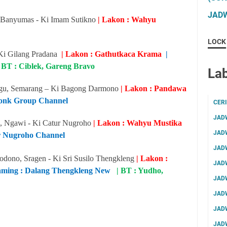
JADW
, Banyumas - Ki Imam Sutikno
| Lakon : Wahyu
LOCK
 Ki Gilang Pradana
| Lakon : Gathutkaca Krama
|
| BT : Ciblek, Gareng Bravo
Lab
ngu, Semarang – Ki Bagong Darmono
| Lakon : Pandawa
gonk Group Channel
CER
JAD
e, Ngawi
- Ki Catur Nugroho
| Lakon : Wahyu Mustika
JAD
ur Nugroho Channel
JAD
odono, Sragen - Ki Sri Susilo Thengkleng
| Lakon :
JAD
eaming : Dalang Thengkleng New
| BT : Yudho,
JAD
JAD
JAD
JAD