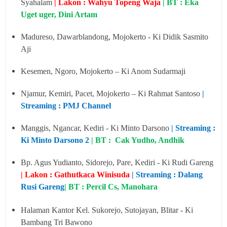
Syahalam
| Lakon : Wahyu Topeng Waja
| BT : Eka
Uget uger, Dini Artam
Madureso, Dawarblandong, Mojokerto - Ki Didik Sasmito
Aji
Kesemen, Ngoro, Mojokerto – Ki Anom Sudarmaji
Njamur, Kemiri, Pacet, Mojokerto – Ki Rahmat Santoso
|
Streaming : PMJ Channel
Manggis, Ngancar, Kediri - Ki Minto Darsono
| Streaming :
Ki Minto Darsono 2
| BT : Cak Yudho, Andhik
Bp. Agus Yudianto, Sidorejo, Pare, Kediri - Ki Rudi Gareng
| Lakon : Gathutkaca Winisuda
| Streaming : Dalang
Rusi Gareng
| BT : Percil Cs, Manohara
Halaman Kantor Kel. Sukorejo, Sutojayan, Blitar - Ki
Bambang Tri Bawono