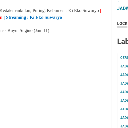
JADW
 Kedalemankulon, Puring, Kebumen - Ki Eko Suwaryo
|
an
| Streaming : Ki Eko Suwaryo
LOCK
mas Buyut Sugino (Jam 11)
Lab
CER
JAD
JAD
JAD
JAD
JAD
JAD
JAD
JAD