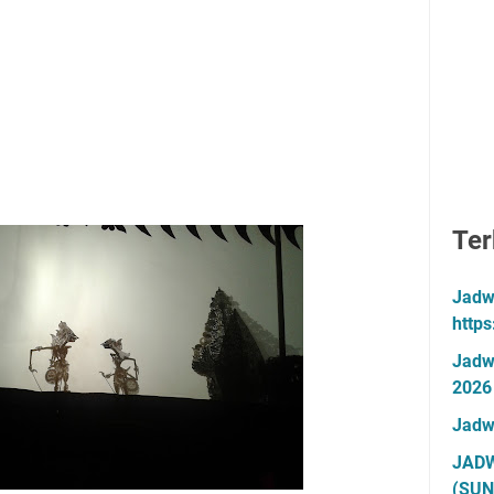
Ter
Jadw
http
Jadw
2026
Jadw
JADW
(SUN