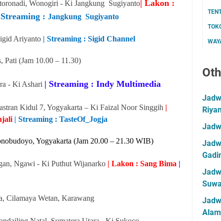
| Lakon :
toronadi, Wonogiri - Ki Jangkung Sugiyanto
TEN
| Streaming :
Jangkung Sugiyanto
TOK
Sigid Ariyanto
| Streaming : Sigid Channel
WAYA
 Pati (Jam 10.00 – 11.30)
Oth
| Streaming : Indy Multimedia
a - Ki Ashari
Jadwa
stran Kidul 7, Yogyakarta – Ki Faizal Noor Singgih
|
Riya
jali
| Streaming : TasteOf_Jogja
Jadw
obudoyo, Yogyakarta (Jam 20.00 – 21.30 WIB)
Jadwa
Gadin
gan, Ngawi - Ki Puthut Wijanarko
| Lakon : Sang Bima
|
Jadwa
Suwa
ta, Cilamaya Wetan, Karawang
Jadw
Alam
ndailing Natal, Sumatera Utara - Ki Sukoco