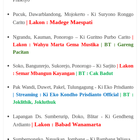
Pucuk, Dawarblandong, Mojokerto - Ki Suryono Ronggo
| Lakon : Madege Maespati
Carito
Ngrandu, Kauman, Ponorogo – Ki Guritno Purbo Carito
|
Lakon : Wahyu Marta Gema Mustika
| BT : Gareng
Pacitan
Soko, Bangunrejo, Sukorejo, Ponorogo – Ki Sarjito
| Lakon
: Semar Mbangun Kayangan
| BT : Cak Badut
Pak Wandi, Duwet, Pakel, Tulungagung - Ki Eko Prisdianto
| Streaming : Ki Eko Kondho Prisdianto Official
| BT :
Joklithik, Jokluthuk
Lapangan Ds. Sumberurip, Doko, Blitar - Ki Gendheng
| Lakon : Babad Wanamarta
Ardianto
Sumbernongko, Ngusikan, Jombang – Ki Bambang Wijaya