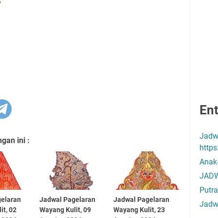
S
Ent
Jadw
an ini :
http
Anak
JADW
Putra
gelaran
Jadwal Pagelaran
Jadwal Pagelaran
Jadw
it, 02
Wayang Kulit, 09
Wayang Kulit, 23