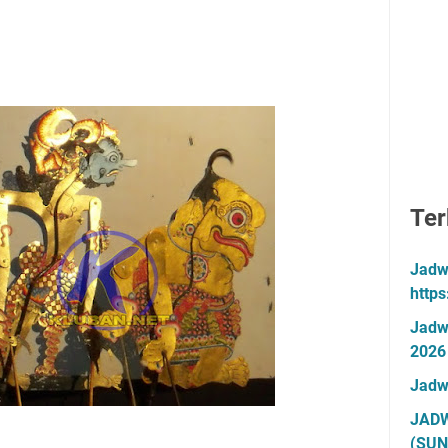
Ter
Jadw
http
Jadw
2026
Jadw
JADW
(SUN