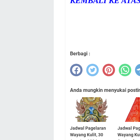
KEMBALI KE ATA
Berbagi :
Anda mungkin menyukai posting
Jadwal Pagelaran
Jadwal Pa
Wayang Kulit, 30
Wayang Kul