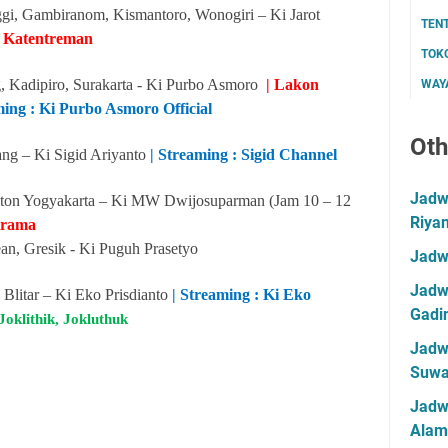
i, Gambiranom, Kismantoro, Wonogiri – Ki Jarot
TEN
u Katentreman
TOK
 Kadipiro, Surakarta - Ki Purbo Asmoro
| Lakon
WAYA
ming : Ki Purbo Asmoro Official
Oth
ng – Ki Sigid Ariyanto
| Streaming : Sigid Channel
Jadwa
aton Yogyakarta – Ki MW Dwijosuparman (Jam 10 – 12
Riya
Krama
an, Gresik - Ki Puguh Prasetyo
Jadw
Jadwa
 Blitar – Ki Eko Prisdianto
| Streaming : Ki Eko
Gadin
Joklithik, Jokluthuk
Jadwa
Suwa
Jadw
Alam