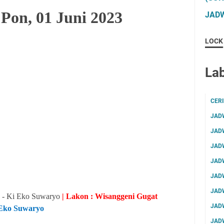
Pon, 01 Juni 2023
JADW
LOCK
Lab
CER
JAD
JAD
JAD
JAD
JAD
JAD
n - Ki Eko Suwaryo
| Lakon : Wisanggeni Gugat
JAD
i Eko Suwaryo
JAD