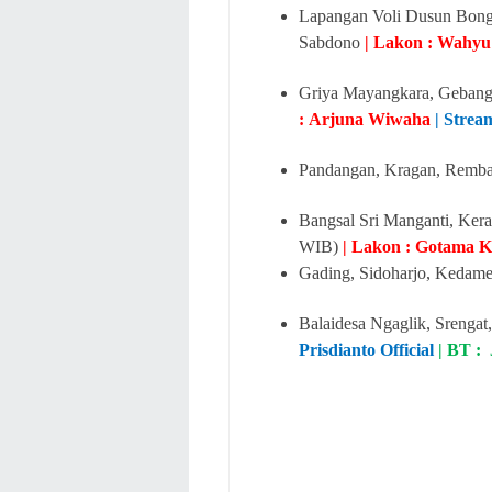
Lapangan Voli Dusun Bongg
Sabdono
| Lakon : Wahy
Griya Mayangkara, Gebang,
: Arjuna Wiwaha
| Strea
Pandangan, Kragan, Remba
Bangsal Sri Manganti, Ker
WIB)
| Lakon : Gotama 
Gading, Sidoharjo, Kedame
Balaidesa Ngaglik, Srengat,
Prisdianto Official
| BT :