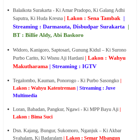
Balaikota Surakarta - Ki Amar Pradopo, Ki Galang Adhi
| Lakon : Sena Tambak
|
Saputra, Ki Huda Kresna
Streaming : Darmasuta, Disbudpar Surakarta
|
BT : Billie Aldy, Abi Baskoro
Widoro, Kanigoro, Saptosari, Gunung Kidul – Ki Surono
| Lakon : Wahyu
Purbo Carito, Ki Wisnu Aji Hardani
Makutharama
| Streaming : IGTV
Tegalombo, Kauman, Ponorogo - Ki Purbo Sasongko
|
Lakon : Wahyu Katentreman
| Streaming : Juve
Multimedia
Loran, Babadan, Pangkur, Ngawi - Ki MPP Bayu Aji
|
Lakon : Bima Suci
Dsn. Kajang, Bungur, Sukomoro, Nganjuk – Ki Akbar
Syahalam, Ki Badaralam
| Lakon : Semar Mbangun