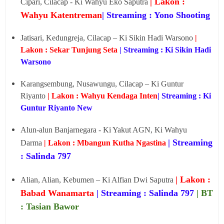
| Lakon :
Cipari, Cilacap - Ki Wahyu Eko Saputra
Wahyu Katentreman
| Streaming : Yono Shooting
Jatisari, Kedungreja, Cilacap – Ki Sikin Hadi Warsono
|
Lakon : Sekar Tunjung Seta
| Streaming : Ki Sikin Hadi
Warsono
Karangsembung, Nusawungu, Cilacap – Ki Guntur
Riyanto
| Lakon : Wahyu Kendaga Inten
| Streaming : Ki
Guntur Riyanto New
Alun-alun Banjarnegara - Ki Yakut AGN, Ki Wahyu
| Streaming
Darma
| Lakon : Mbangun Kutha Ngastina
: Salinda 797
| Lakon :
Alian, Alian, Kebumen – Ki Alfian Dwi Saputra
Babad Wanamarta
| Streaming : Salinda 797
| BT
: Tasian Bawor