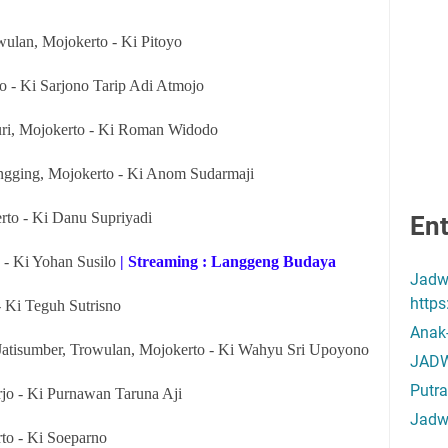
ulan, Mojokerto - Ki Pitoyo
o - Ki Sarjono Tarip Adi Atmojo
ri, Mojokerto - Ki Roman Widodo
ngging, Mojokerto - Ki Anom Sudarmaji
rto - Ki Danu Supriyadi
Ent
 - Ki Yohan Susilo
| Streaming : Langgeng Budaya
Jadw
http
- Ki Teguh Sutrisno
Anak
atisumber, Trowulan, Mojokerto - Ki Wahyu Sri Upoyono
JADW
Putra
jo - Ki Purnawan Taruna Aji
Jadw
to - Ki Soeparno