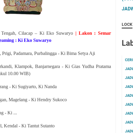
JADW
LOCK
p Tengah, Cilacap – Ki Eko Suwaryo
| Lakon : Semar
reaming : Ki Eko Suwaryo
Lab
Prigi, Padamara, Purbalingga - Ki Bima Setya Aji
CER
rkandi, Klampok, Banjarnegara - Ki Gias Yudha Pratama
JAD
ukul 10.00 WIB)
JAD
ang - Ki Sugiyarto, Ki Nanda
JAD
JAD
gan, Magelang - Ki Hendry Sukoco
JAD
g - Ki ...
JAD
JAD
 Kendal - Ki Tantut Sutanto
JAD