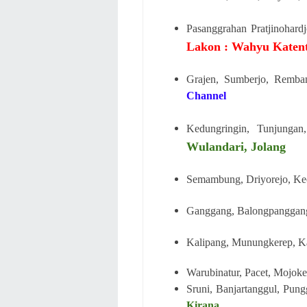
Pasanggrahan Pratjinohar
Lakon : Wahyu Katen
Grajen, Sumberjo, Remba
Channel
Kedungringin, Tunjunga
Wulandari, Jolang
Semambung, Driyorejo, Kec
Ganggang, Balongpanggang,
Kalipang, Munungkerep, K
Warubinatur, Pacet, Mojoke
Sruni, Banjartanggul, Pung
Kirana