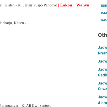
| Lakon : Wahyu
i, Klaten - Ki Sarlair Puspo Pandoyo
TEN
TOK
WAYA
harjo, Klaten - ..
Oth
Jadwa
Riya
Jadw
Jadwa
Gadin
Jadwa
Suwa
Jadw
Alam
Karanganyar - Ki Aji Dwi Santoso