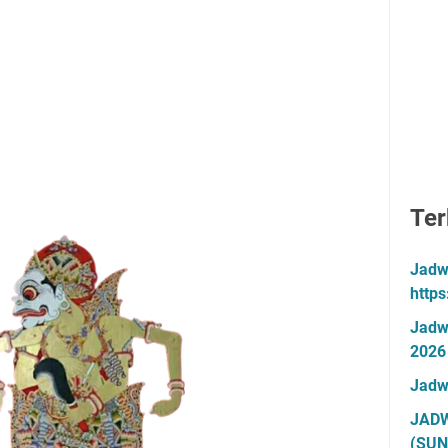
Ter
Jadw
http
Jadw
2026
Jadw
JADW
(SUN