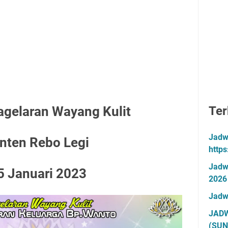
agelaran Wayang Kulit
Ter
Jadw
nten Rebo Legi
http
Jadw
5 Januari 2023
2026
Jadw
JADW
(SUN