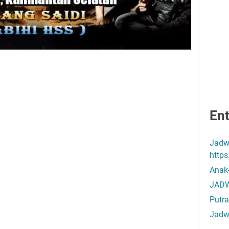
Ent
Jadw
http
Anak
JADW
Putra
Jadw