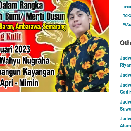
TEN
TOK
WAYA
Oth
Jadwa
Riya
Jadw
Jadwa
Gadin
Jadwa
Suwa
Jadw
Alam