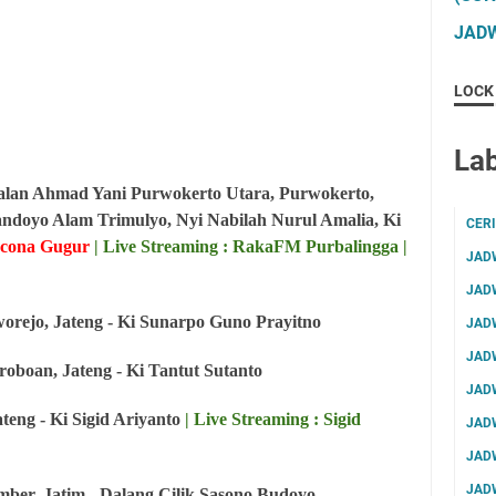
JADW
LOCK
Lab
alan Ahmad Yani Purwokerto Utara, Purwokerto,
andoyo Alam Trimulyo, Nyi Nabilah Nurul Amalia, Ki
CER
racona Gugur
| Live Streaming : RakaFM Purbalingga |
JAD
JAD
orejo, Jateng - Ki Sunarpo Guno Prayitno
JAD
JAD
oboan, Jateng - Ki Tantut Sutanto
JAD
teng - Ki Sigid Ariyanto
| Live Streaming : Sigid
JAD
JAD
JAD
ber, Jatim - Dalang Cilik Sasono Budoyo