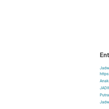
Ent
Jadw
http
Anak
JADW
Putra
Jadw