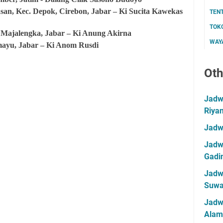
san, Kec. Depok, Cirebon, Jabar – Ki Sucita Kawekas
TEN
TOK
 Majalengka, Jabar – Ki Anung Akirna
WAYA
mayu, Jabar – Ki Anom Rusdi
Oth
Jadwa
Riya
Jadw
Jadwa
Gadin
Jadwa
Suwa
Jadw
Alam