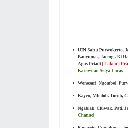
UIN Saizu Purwokerto, J
Banyumas, Jateng - Ki H
Agus Priadi
| Lakon : P
Karawitan Setya Laras
Wonosari, Ngombol, Purw
Kayen, Mboloh, Toroh, Gr
Ngablak, Cluwak, Pati, Ja
Channel
Bagorejo, Gumukmas, Jem