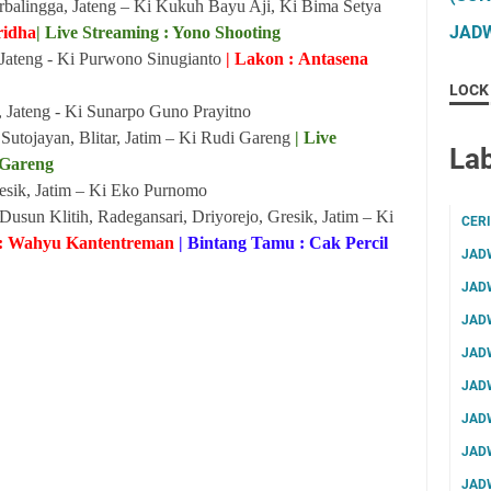
rbalingga, Jateng – Ki Kukuh Bayu Aji, Ki Bima Setya
JADW
ridha
| Live Streaming : Yono Shooting
ateng - Ki Purwono Sinugianto
| Lakon : Antasena
LOCK
 Jateng - Ki Sunarpo Guno Prayitno
Sutojayan, Blitar, Jatim – Ki Rudi Gareng
| Live
Lab
 Gareng
esik, Jatim – Ki Eko Purnomo
usun Klitih, Radegansari, Driyorejo, Gresik, Jatim – Ki
CER
 : Wahyu Kantentreman
| Bintang Tamu : Cak Percil
JAD
JAD
JAD
JAD
JAD
JAD
JAD
JAD