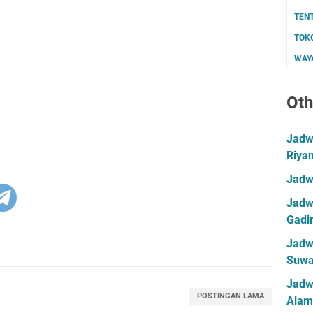
TEN
TOK
WAYA
Oth
Jadwa
Riya
Jadw
Jadwa
Gadin
Jadwa
Suwa
Jadw
POSTINGAN LAMA
Alam