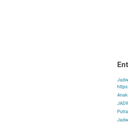
Ent
Jadw
http
Anak
JADW
Putra
Jadw